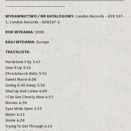
--------------------------------------------------------------------
----------------------------------
WYDAWNICTWO / NR KATALOGOWY
: London Records – 828 197-
1, London Records – 828197-1
ROK WYDAN
IA
: 1990
KRAJ WYDANIA
: Europa
TRACKLISTA
:
Hardstone City 3:47
Give It Up 3:31
Christchurch Bells 3:52
Sweet Marie 6:06
Giving It All Away 3:50
Shut Up And Listen 4:09
I Can See Clearly Now 4:53
Movies 4:39
Eyes Wide Open 3:15
Water 4:11
Home 4:28
Trying To Get Through 4:24