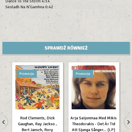
Dance To The Storm 4:14
Seoladh Na N'Gamhna 0:42
SPRAWDŹ RÓWNIEŻ
Promocja
Promocja
Rod Clements, Dick
Arja Saijonmaa Med Mikis
Gaughan, Ray Jackso ,
Theodorakis - Det Är Tid
Bert Jansch, Rory
Att Sjunga Sånger... (LP)