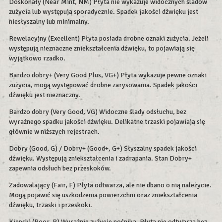
Doskonały (Near Mint, NM) Płyta nie wykazuje widocznych śladów
zużycia lub występują sporadycznie. Spadek jakości dźwięku jest
niesłyszalny lub minimalny.
Rewelacyjny (Excellent) Płyta posiada drobne oznaki zużycia. Jeżeli
występują nieznaczne zniekształcenia dźwięku, to pojawiają się
wyjątkowo rzadko.
Bardzo dobry+ (Very Good Plus, VG+) Płyta wykazuje pewne oznaki
zużycia, mogą występować drobne zarysowania. Spadek jakości
dźwięku jest nieznaczny.
Bardzo dobry (Very Good, VG) Widoczne ślady odsłuchu, bez
wyraźnego spadku jakości dźwięku. Delikatne trzaski pojawiają się
głównie w niższych rejestrach.
Dobry (Good, G) / Dobry+ (Good+, G+) Słyszalny spadek jakości
dźwięku. Występują zniekształcenia i zadrapania. Stan Dobry+
zapewnia odsłuch bez przeskoków.
Zadowalający (Fair, F) Płyta odtwarza, ale nie dbano o nią należycie.
Mogą pojawić się uszkodzenia powierzchni oraz zniekształcenia
dźwięku, trzaski i przeskoki.
Kiepski (Poor, P) Wyraźnie zużycie nośnika. Płyta nie odtwarza bez