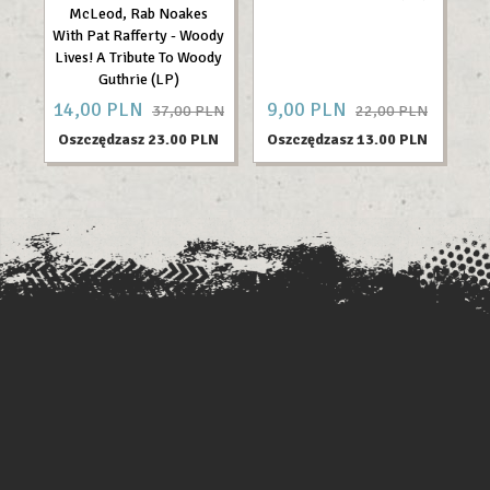
McLeod, Rab Noakes
With Pat Rafferty - Woody
Lives! A Tribute To Woody
Guthrie (LP)
14,
00
PLN
9,
00
PLN
24
37,00 PLN
22,00 PLN
Oszczędzasz 23.00 PLN
Oszczędzasz 13.00 PLN
O