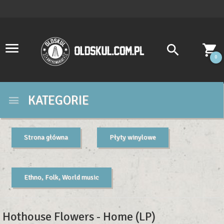
0
KATEGORIE
Strona główna
Płyty winylowe
Ethno, Folk, World music
Hothouse Flowers - Home (LP)