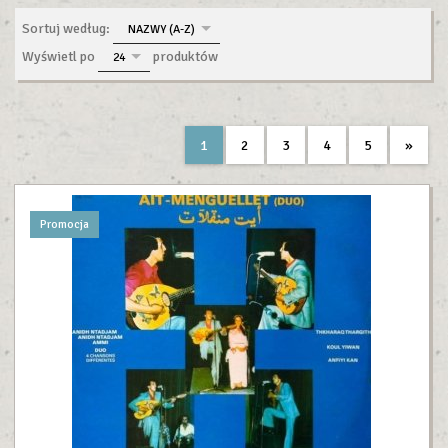
sort
Sortuj według:
NAZWY (A-Z)
pop
Wyświetl po
produktów
24
1
2
3
4
5
»
Promocja