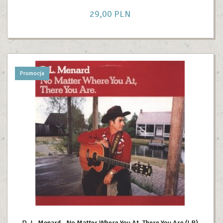
29,
00
PLN
Promocja
D. L. Menard - No Matter Where You At, There You Are (LP)