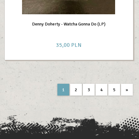
Denny Doherty - Watcha Gonna Do (LP)
35,
00
PLN
1
2
3
4
5
»