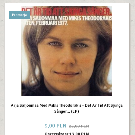
Promocja
Arja Saijonmaa Med Mikis Theodorakis - Det Är Tid Att Sjunga
Sånger... (LP)
9,
00
PLN
22,00 PLN
Oszczędzasz 13.00 PLN