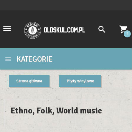
0
KATEGORIE
Strona główna
Płyty winylowe
Ethno, Folk, World music