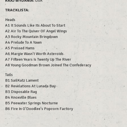
KRAJ WYDANIA
: USA
TRACKLISTA
:
Heads
A1 It Sounds Like Its About To Start
A2 Air To The Quiver OF Angel Wings
A3 Rocky Mountain Bringdown
A4 Prelude To A Yawn
A5 Pressed Hams
A6 Margie Wasn't Worth Asteroids
A7 Fifteen Years Is Twenty Up The River
A8 Young Goodman Brown Joined The Confederacy
Tails
B1 SailKatz Lament
B2 Revelations At Lunada Bay
B3 Disposable Rag
B4 Knoxville Blues
B5 Peewater Springs Nocturne
B6 Fire In O'Doodlee's Popcorn Factory