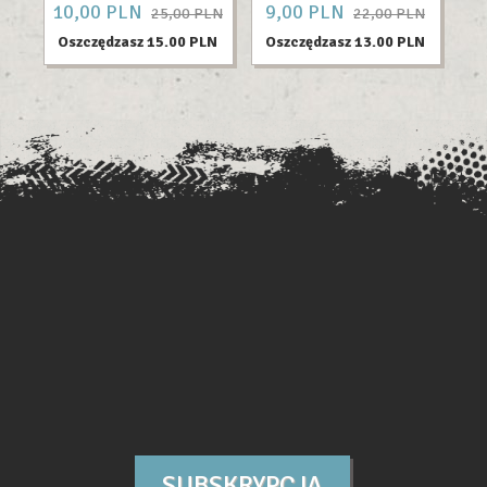
10,
00
PLN
9,
00
PLN
24
25,00 PLN
22,00 PLN
Oszczędzasz 15.00 PLN
Oszczędzasz 13.00 PLN
O
SUBSKRYPCJA