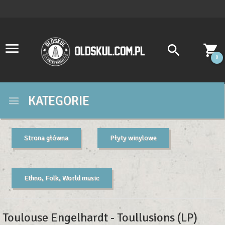
0
KATEGORIE
Strona główna
Płyty winylowe
Ethno, Folk, World music
Toulouse Engelhardt - Toullusions (LP)