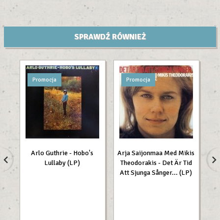
SPRAWDŹ RÓWNIEŻ
Promocja
Promocja
Arlo Guthrie - Hobo's
Arja Saijonmaa Med Mikis
Lullaby (LP)
Theodorakis - Det Är Tid
Att Sjunga Sånger... (LP)