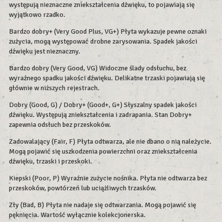
występują nieznaczne zniekształcenia dźwięku, to pojawiają się
wyjątkowo rzadko.
Bardzo dobry+ (Very Good Plus, VG+) Płyta wykazuje pewne oznaki
zużycia, mogą występować drobne zarysowania. Spadek jakości
dźwięku jest nieznaczny.
Bardzo dobry (Very Good, VG) Widoczne ślady odsłuchu, bez
wyraźnego spadku jakości dźwięku. Delikatne trzaski pojawiają się
głównie w niższych rejestrach.
Dobry (Good, G) / Dobry+ (Good+, G+) Słyszalny spadek jakości
dźwięku. Występują zniekształcenia i zadrapania. Stan Dobry+
zapewnia odsłuch bez przeskoków.
Zadowalający (Fair, F) Płyta odtwarza, ale nie dbano o nią należycie.
Mogą pojawić się uszkodzenia powierzchni oraz zniekształcenia
dźwięku, trzaski i przeskoki.
Kiepski (Poor, P) Wyraźnie zużycie nośnika. Płyta nie odtwarza bez
przeskoków, powtórzeń lub uciążliwych trzasków.
Zły (Bad, B) Płyta nie nadaje się odtwarzania. Mogą pojawić się
pęknięcia. Wartość wyłącznie kolekcjonerska.