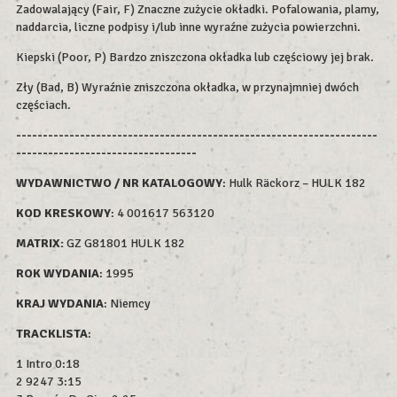
Zadowalający (Fair, F) Znaczne zużycie okładki. Pofalowania, plamy,
naddarcia, liczne podpisy i/lub inne wyraźne zużycia powierzchni.
Kiepski (Poor, P) Bardzo zniszczona okładka lub częściowy jej brak.
Zły (Bad, B) Wyraźnie zniszczona okładka, w przynajmniej dwóch
częściach.
--------------------------------------------------------------------
----------------------------------
WYDAWNICTWO / NR KATALOGOWY
: Hulk Räckorz – HULK 182
KOD KRESKOWY
:
4 001617 563120
MATRIX:
GZ G81801 HULK 182
ROK WYDAN
IA
: 1995
KRAJ WYDANIA
: Niemcy
TRACKLISTA
:
1 Intro 0:18
2 9247 3:15