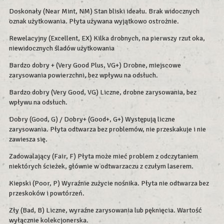
Doskonały (Near Mint, NM) Stan bliski ideału. Brak widocznych
oznak użytkowania. Płyta używana wyjątkowo ostrożnie.
Rewelacyjny (Excellent, EX) Kilka drobnych, na pierwszy rzut oka,
niewidocznych śladów użytkowania
Bardzo dobry + (Very Good Plus, VG+) Drobne, miejscowe
zarysowania powierzchni, bez wpływu na odsłuch.
Bardzo dobry (Very Good, VG) Liczne, drobne zarysowania, bez
wpływu na odsłuch.
Dobry (Good, G) / Dobry+ (Good+, G+) Występują liczne
zarysowania. Płyta odtwarza bez problemów, nie przeskakuje i nie
zawiesza się.
Zadowalający (Fair, F) Płyta może mieć problem z odczytaniem
niektórych ścieżek, głównie w odtwarzaczu z czułym laserem.
Kiepski (Poor, P) Wyraźnie zużycie nośnika. Płyta nie odtwarza bez
przeskoków i powtórzeń.
Zły (Bad, B) Liczne, wyraźne zarysowania lub pęknięcia. Wartość
wyłącznie kolekcjonerska.