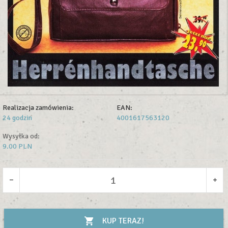
Realizacja zamówienia:
EAN:
24 godzin
4001617563120
Wysyłka od:
9.00 PLN
KUP TERAZ!