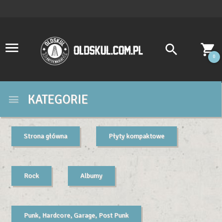
0
KATEGORIE
Strona główna
Płyty kompaktowe
Rock
Albumy
Punk, Hardcore, Garage, Post Punk