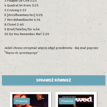
3 Poupée De Cire 2:25
4 Quadrat Im Kreis 3:25
5 Cruising 2:15
6 [Anrufbeantworter] 0:26
7 Herrénhandtasche 4:34
8 Closet 2:40
9 Brief/Telefon/Tür 4:04
10 Do You Remember Me? 2:20
Jeżeli chcesz otrzymać więcej zdjęć przedmiotu - daj znać poprzez
"N
apisz do sprzedającego"
SPRAWDŹ RÓWNIEŻ
Promocja
Promocja