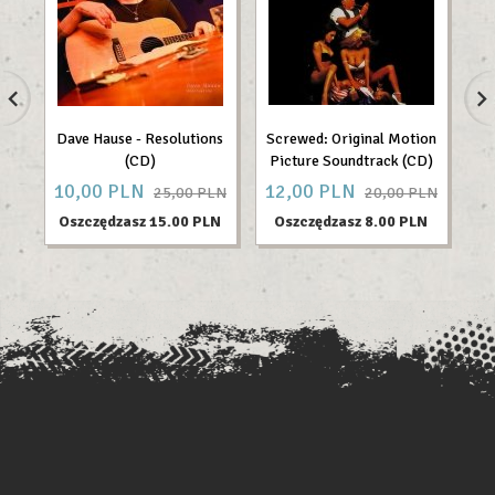
Dave Hause - Resolutions
Screwed: Original Motion
Z
(CD)
Picture Soundtrack (CD)
10,
00
PLN
12,
00
PLN
4
25,00 PLN
20,00 PLN
Oszczędzasz 15.00 PLN
Oszczędzasz 8.00 PLN
O