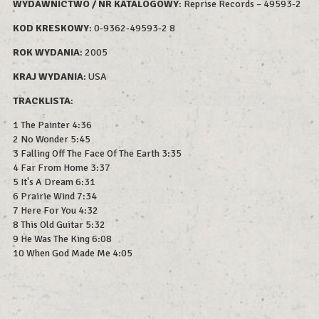
WYDAWNICTWO / NR KATALOGOWY
: Reprise Records – 49593-2
KOD KRESKOWY
:
0-9362-49593-2 8
ROK WYDAN
IA
: 2005
KRAJ WYDANIA
: USA
TRACKLISTA
:
1 The Painter 4:36
2 No Wonder 5:45
3 Falling Off The Face Of The Earth 3:35
4 Far From Home 3:37
5 It's A Dream 6:31
6 Prairie Wind 7:34
7 Here For You 4:32
8 This Old Guitar 5:32
9 He Was The King 6:08
10 When God Made Me 4:05