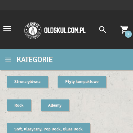
0
KATEGORIE
Strona główna
Płyty kompaktowe
Rock
Albumy
Soft, Klasyczny, Pop Rock, Blues Rock