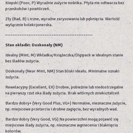
Kiepski (Poor, P) Wyraźnie zużycie nośnika. Płyta nie odtwarza bez
przeskoków i powtórzeń.
Zły (Bad, B) Liczne, wyraźne zarysowania lub pęknięcia. Wartość
wyłącznie kolekcjonerska.
-------------------------------------------------
Stan okładki:
Doskonały (NM)
Idealny (Mint, M) Wkładka/Książeczka/Digipack w idealnym stanie
bez śladów zużycia.
Doskonały (Near Mint, NM) Stan bliski ideału. Minimalne oznaki
zużycia.
Rewelacyjny (Excellent, EX) Drobne, pobieżnie lub niedostrzegalne
na pierwszy rzut oka ślady zużycia. Brak wtórnych zniekształceń
Bardzo dobry+ (Very Good Plus, VG+) Normalne, nieznaczne zużycie,
np. miejscowe przetarcia i drobne zagięcia, bez wyraźnych wad.
Bardzo dobry (Very Good, VG) Na powierzchni mogą pojawić się
miejscowe ślady zużycia, np. nieznaczne wgniecenia i blaknięcia
kolorów.