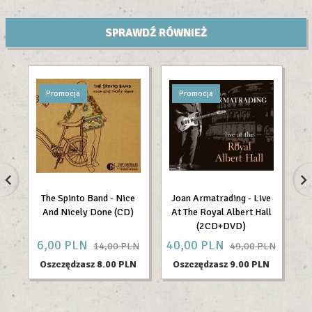
SPRAWDŹ RÓWNIEŻ
Promocja
Promocja
The Spinto Band - Nice
Joan Armatrading - Live
An
And Nicely Done (CD)
At The Royal Albert Hall
(2CD+DVD)
6,
00
PLN
40,
00
PLN
23
14,00 PLN
49,00 PLN
Oszczędzasz 8.00 PLN
Oszczędzasz 9.00 PLN
O