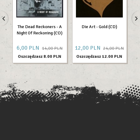
The Dead Reckoners - A
Die Art - Gold (CD)
R
Night Of Reckoning (CD)
An
6,
00
PLN
12,
00
PLN
10
14,00 PLN
24,00 PLN
Oszczędzasz 8.00 PLN
Oszczędzasz 12.00 PLN
O