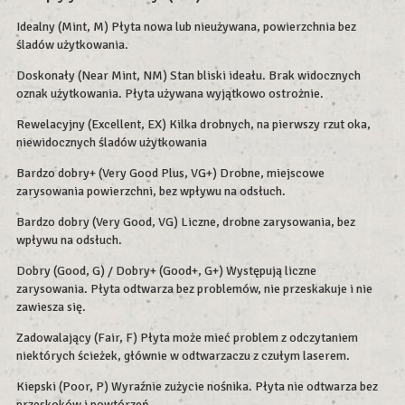
Idealny (Mint, M) Płyta nowa lub nieużywana, powierzchnia bez
śladów użytkowania.
Doskonały (Near Mint, NM) Stan bliski ideału. Brak widocznych
oznak użytkowania. Płyta używana wyjątkowo ostrożnie.
Rewelacyjny (Excellent, EX) Kilka drobnych, na pierwszy rzut oka,
niewidocznych śladów użytkowania
Bardzo dobry+ (Very Good Plus, VG+) Drobne, miejscowe
zarysowania powierzchni, bez wpływu na odsłuch.
Bardzo dobry (Very Good, VG) Liczne, drobne zarysowania, bez
wpływu na odsłuch.
Dobry (Good, G) / Dobry+ (Good+, G+) Występują liczne
zarysowania. Płyta odtwarza bez problemów, nie przeskakuje i nie
zawiesza się.
Zadowalający (Fair, F) Płyta może mieć problem z odczytaniem
niektórych ścieżek, głównie w odtwarzaczu z czułym laserem.
Kiepski (Poor, P) Wyraźnie zużycie nośnika. Płyta nie odtwarza bez
przeskoków i powtórzeń.