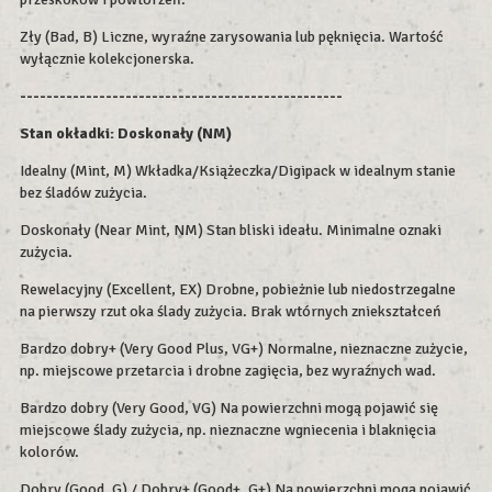
Zły (Bad, B) Liczne, wyraźne zarysowania lub pęknięcia. Wartość
wyłącznie kolekcjonerska.
-------------------------------------------------
Stan okładki:
Doskonały (NM)
Idealny (Mint, M) Wkładka/Książeczka/Digipack w idealnym stanie
bez śladów zużycia.
Doskonały (Near Mint, NM) Stan bliski ideału. Minimalne oznaki
zużycia.
Rewelacyjny (Excellent, EX) Drobne, pobieżnie lub niedostrzegalne
na pierwszy rzut oka ślady zużycia. Brak wtórnych zniekształceń
Bardzo dobry+ (Very Good Plus, VG+) Normalne, nieznaczne zużycie,
np. miejscowe przetarcia i drobne zagięcia, bez wyraźnych wad.
Bardzo dobry (Very Good, VG) Na powierzchni mogą pojawić się
miejscowe ślady zużycia, np. nieznaczne wgniecenia i blaknięcia
kolorów.
Dobry (Good, G) / Dobry+ (Good+, G+) Na powierzchni mogą pojawić