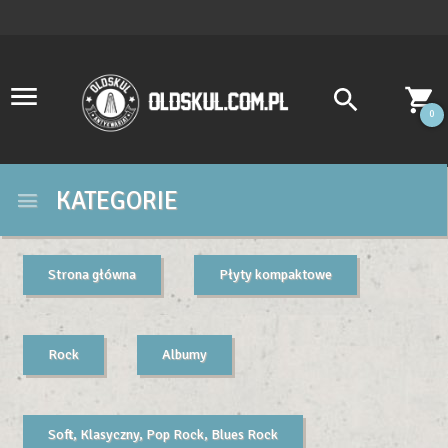
0
KATEGORIE
Strona główna
Płyty kompaktowe
Rock
Albumy
Soft, Klasyczny, Pop Rock, Blues Rock