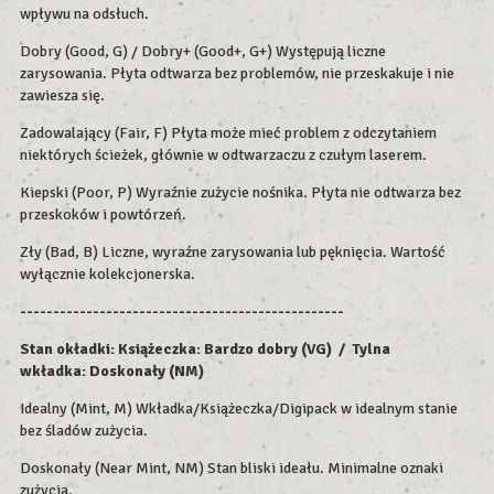
wpływu na odsłuch.
Dobry (Good, G) / Dobry+ (Good+, G+) Występują liczne
zarysowania. Płyta odtwarza bez problemów, nie przeskakuje i nie
zawiesza się.
Zadowalający (Fair, F) Płyta może mieć problem z odczytaniem
niektórych ścieżek, głównie w odtwarzaczu z czułym laserem.
Kiepski (Poor, P) Wyraźnie zużycie nośnika. Płyta nie odtwarza bez
przeskoków i powtórzeń.
Zły (Bad, B) Liczne, wyraźne zarysowania lub pęknięcia. Wartość
wyłącznie kolekcjonerska.
-------------------------------------------------
Stan okładki: Książeczka: Bardzo dobry (VG) / Tylna
wkładka:
Doskonały (NM)
Idealny (Mint, M) Wkładka/Książeczka/Digipack w idealnym stanie
bez śladów zużycia.
Doskonały (Near Mint, NM) Stan bliski ideału. Minimalne oznaki
zużycia.