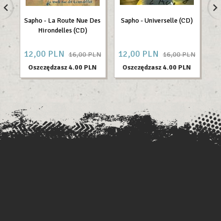
Sapho - La Route Nue Des
Sapho - Universelle (CD)
Ch
Hirondelles (CD)
- 
12,
00
PLN
12,
00
PLN
3
16,00 PLN
16,00 PLN
Oszczędzasz 4.00 PLN
Oszczędzasz 4.00 PLN
O