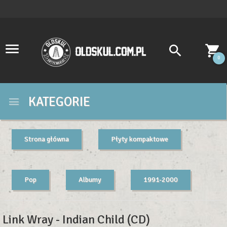
0
KATEGORIE
Strona główna
Płyty kompaktowe
Pop
Albumy
1991-2000
Link Wray - Indian Child (CD)