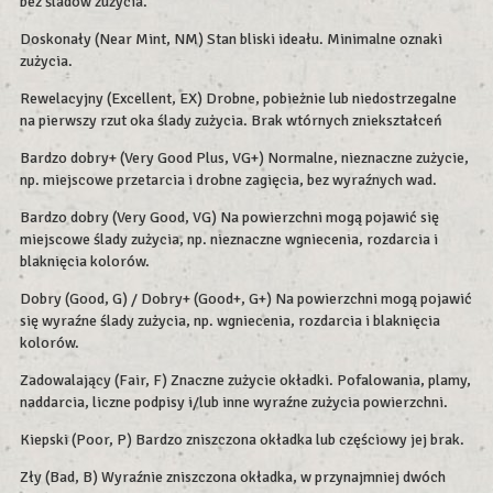
bez śladów zużycia.
Doskonały (Near Mint, NM) Stan bliski ideału. Minimalne oznaki
zużycia.
Rewelacyjny (Excellent, EX) Drobne, pobieżnie lub niedostrzegalne
na pierwszy rzut oka ślady zużycia. Brak wtórnych zniekształceń
Bardzo dobry+ (Very Good Plus, VG+) Normalne, nieznaczne zużycie,
np. miejscowe przetarcia i drobne zagięcia, bez wyraźnych wad.
Bardzo dobry (Very Good, VG) Na powierzchni mogą pojawić się
miejscowe ślady zużycia, np. nieznaczne wgniecenia, rozdarcia i
blaknięcia kolorów.
Dobry (Good, G) / Dobry+ (Good+, G+) Na powierzchni mogą pojawić
się wyraźne ślady zużycia, np. wgniecenia, rozdarcia i blaknięcia
kolorów.
Zadowalający (Fair, F) Znaczne zużycie okładki. Pofalowania, plamy,
naddarcia, liczne podpisy i/lub inne wyraźne zużycia powierzchni.
Kiepski (Poor, P) Bardzo zniszczona okładka lub częściowy jej brak.
Zły (Bad, B) Wyraźnie zniszczona okładka, w przynajmniej dwóch