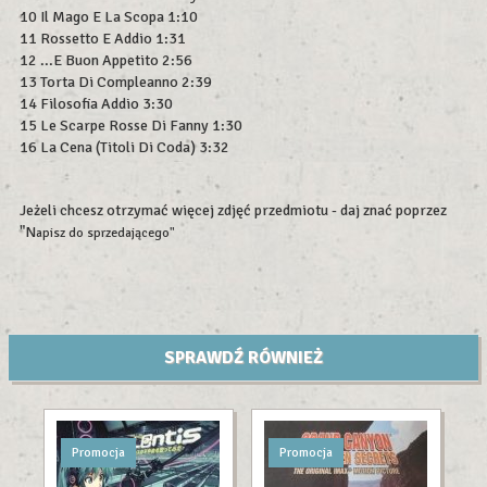
10 Il Mago E La Scopa 1:10
11 Rossetto E Addio 1:31
12 ...E Buon Appetito 2:56
13 Torta Di Compleanno 2:39
14 Filosofia Addio 3:30
15 Le Scarpe Rosse Di Fanny 1:30
16 La Cena (Titoli Di Coda) 3:32
Jeżeli chcesz otrzymać więcej zdjęć przedmiotu - daj znać poprzez
"N
apisz do sprzedającego"
SPRAWDŹ RÓWNIEŻ
Promocja
Promocja