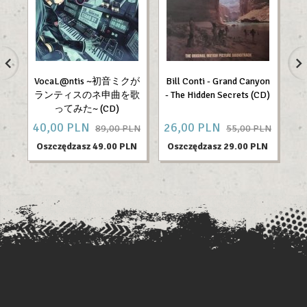
VocaL@ntis ~初音ミクが
Bill Conti - Grand Canyon
C
ランティスのネ申曲を歌
- The Hidden Secrets (CD)
Fr
ってみた~ (CD)
40,
00
PLN
26,
00
PLN
6
89,00 PLN
55,00 PLN
Oszczędzasz 49.00 PLN
Oszczędzasz 29.00 PLN
O