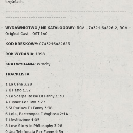
częściach.
--------------------------------------------------------------------
----------------------------------
WYDAWNICTWO / NR KATALOGOWY
: RCA – 74321-64226-2, RCA
Original Cast – OST 140
KOD KRESKOWY
:
0743216422623
ROK WYDAN
IA
: 1998
KRAJ WYDANIA
: Włochy
TRACKLISTA
:
1 La Cena 3:28
2 Il Patio 1:52
3 Le Scarpe Rosse Di Fanny 1:30
4 Dinner For Two 3:27
5 Si Parlava Di Fanny 3:38
6 Lola, Partenopea E Vogliosa 2:14
7 Lievitazione 1:05
8 Love Story In Philosophy 3:28
9 Una Telefonata Per Fanny 1:54