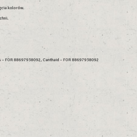
ęcia kolorów.
chni.
ds – FOR 88697938092, Canthaid – FOR 88697938092