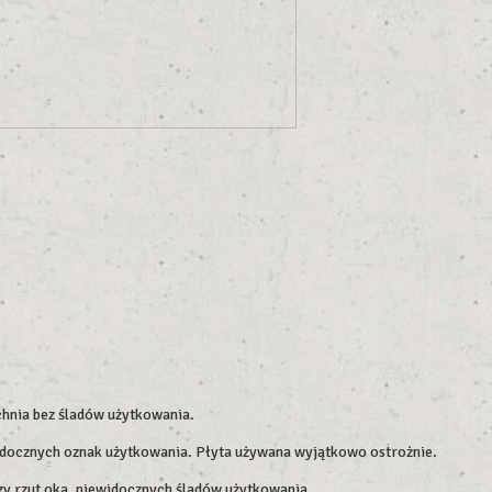
chnia bez śladów użytkowania.
widocznych oznak użytkowania. Płyta używana wyjątkowo ostrożnie.
szy rzut oka, niewidocznych śladów użytkowania