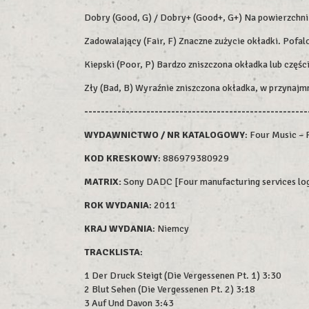
Dobry (Good, G) / Dobry+ (Good+, G+) Na powierzchni m
Zadowalający (Fair, F) Znaczne zużycie okładki. Pofalo
Kiepski (Poor, P) Bardzo zniszczona okładka lub części
Zły (Bad, B) Wyraźnie zniszczona okładka, w przynajm
------------------------------------------------------
WYDAWNICTWO / NR KATALOGOWY
: Four Music 
KOD KRESKOWY
:
886979380929
MATRIX:
Sony DADC [Four manufacturing services
ROK WYDAN
IA
: 2011
KRAJ WYDANIA
: Niemcy
TRACKLISTA
:
1 Der Druck Steigt (Die Vergessenen Pt. 1) 3:30
2 Blut Sehen (Die Vergessenen Pt. 2) 3:18
3 Auf Und Davon 3:43