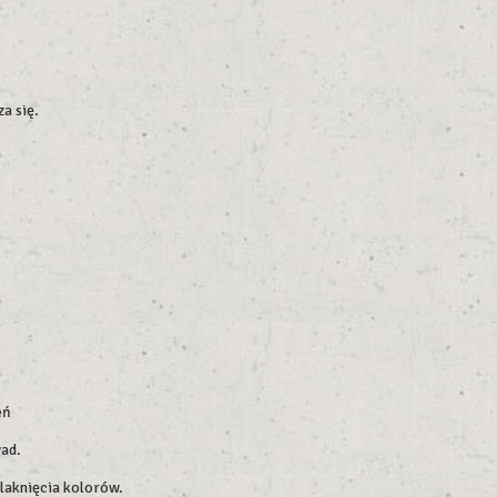
a się.
eń
wad.
blaknięcia kolorów.