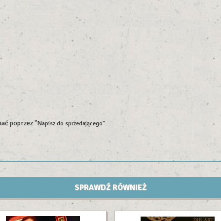
znać poprzez "N
apisz do sprzedającego"
SPRAWDŹ RÓWNIEŻ