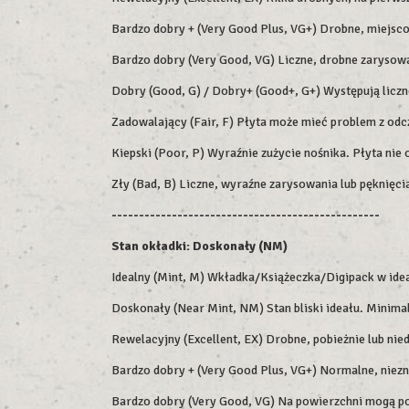
Bardzo dobry + (Very Good Plus, VG+) Drobne, miejsc
Bardzo dobry (Very Good, VG) Liczne, drobne zarysowa
Dobry (Good, G) / Dobry+ (Good+, G+) Występują liczne
Zadowalający (Fair, F) Płyta może mieć problem z odc
Kiepski (Poor, P) Wyraźnie zużycie nośnika. Płyta ni
Zły (Bad, B) Liczne, wyraźne zarysowania lub pęknięc
-------------------------------------------------
Stan okładki:
Doskonały (NM)
Idealny (Mint, M) Wkładka/Książeczka/Digipack w idea
Doskonały (Near Mint, NM) Stan bliski ideału. Minimal
Rewelacyjny (Excellent, EX) Drobne, pobieżnie lub nie
Bardzo dobry + (Very Good Plus, VG+) Normalne, niezna
Bardzo dobry (Very Good, VG) Na powierzchni mogą poja