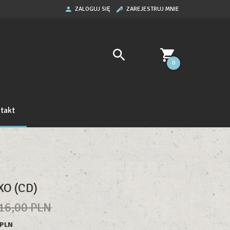
ZALOGUJ SIĘ
ZAREJESTRUJ MNIE
0
takt
XO (CD)
16,00 PLN
 PLN