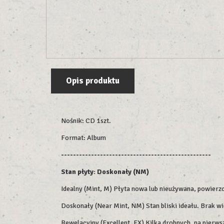
Opis produktu
Nośnik: CD 1szt.
Format: Album
--------------------------------------------------
Stan płyty: Doskonały (NM)
Idealny (Mint, M) Płyta nowa lub nieużywana, powierz
Doskonały (Near Mint, NM) Stan bliski ideału. Brak 
Rewelacyjny (Excellent, EX) Kilka drobnych, na pierw