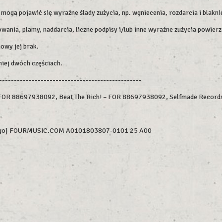
ogą pojawić się wyraźne ślady zużycia, np. wgniecenia, rozdarcia i blakni
wania, plamy, naddarcia, liczne podpisy i/lub inne wyraźne zużycia powierz
owy jej brak.
niej dwóch częściach.
------------------------------------------------
– FOR 88697938092, Beat The Rich! – FOR 88697938092, Selfmade Recor
 logo] FOURMUSIC.COM A0101803807-0101 25 A00