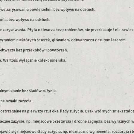
owe zarysowania powierzchni, bez wpływu na odsłuch.
nia, bez wpływu na odsłuch.
 zarysowania. Płyta odtwarza bez problemów, nie przeskakuje i nie zawiesz
zytaniem niektórych ścieżek, głównie w odtwarzaczu z czułym laserem.
e odtwarza bez przeskoków i powtórzeń.
ia. Wartość wyłącznie kolekcjonerska.
lnym stanie bez śladów zużycia.
ne oznaki zużycia.
dostrzegalne na pierwszy rzut oka ślady zużycia. Brak wtórnych zniekształc
czne zużycie, np. miejscowe przetarcia i drobne zagięcia, bez wyraźnych 
wić się miejscowe ślady zużycia, np. nieznaczne wgniecenia, rozdarcia i 