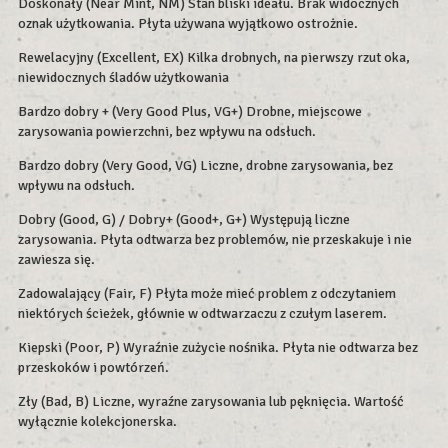
Doskonały (Near Mint, NM) Stan bliski ideału. Brak widocznych
oznak użytkowania. Płyta używana wyjątkowo ostrożnie.
Rewelacyjny (Excellent, EX) Kilka drobnych, na pierwszy rzut oka,
niewidocznych śladów użytkowania
Bardzo dobry + (Very Good Plus, VG+) Drobne, miejscowe
zarysowania powierzchni, bez wpływu na odsłuch.
Bardzo dobry (Very Good, VG) Liczne, drobne zarysowania, bez
wpływu na odsłuch.
Dobry (Good, G) / Dobry+ (Good+, G+) Występują liczne
zarysowania. Płyta odtwarza bez problemów, nie przeskakuje i nie
zawiesza się.
Zadowalający (Fair, F) Płyta może mieć problem z odczytaniem
niektórych ścieżek, głównie w odtwarzaczu z czułym laserem.
Kiepski (Poor, P) Wyraźnie zużycie nośnika. Płyta nie odtwarza bez
przeskoków i powtórzeń.
Zły (Bad, B) Liczne, wyraźne zarysowania lub pęknięcia. Wartość
wyłącznie kolekcjonerska.