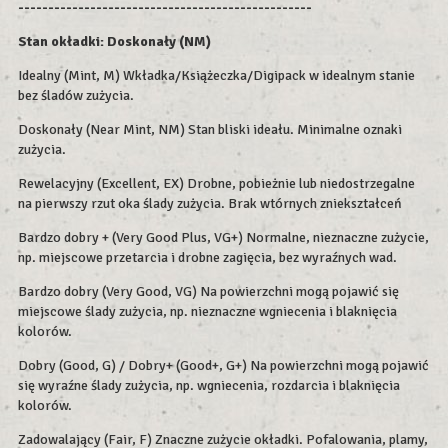
-------------------------------------------------
Stan okładki:
Doskonały (NM)
Idealny (Mint, M) Wkładka/Książeczka/Digipack w idealnym stanie
bez śladów zużycia.
Doskonały (Near Mint, NM) Stan bliski ideału. Minimalne oznaki
zużycia.
Rewelacyjny (Excellent, EX) Drobne, pobieżnie lub niedostrzegalne
na pierwszy rzut oka ślady zużycia. Brak wtórnych zniekształceń
Bardzo dobry + (Very Good Plus, VG+) Normalne, nieznaczne zużycie,
np. miejscowe przetarcia i drobne zagięcia, bez wyraźnych wad.
Bardzo dobry (Very Good, VG) Na powierzchni mogą pojawić się
miejscowe ślady zużycia, np. nieznaczne wgniecenia i blaknięcia
kolorów.
Dobry (Good, G) / Dobry+ (Good+, G+) Na powierzchni mogą pojawić
się wyraźne ślady zużycia, np. wgniecenia, rozdarcia i blaknięcia
kolorów.
Zadowalający (Fair, F) Znaczne zużycie okładki. Pofalowania, plamy,