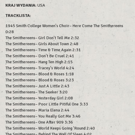
KRAJ WYDANIA
: USA
TRACKLISTA
:
1945 Smith College Women's Choir– Here Come The Smithereens
0:28
The Smithereens– Girl Don't Tell Me 2:32
The Smithereens– Girls About Town 2:48
The Smithereens– Time & Time Again 2:31
The Smithereens– Don't Be Cruel 2:41
The Smithereens– Hang Ten High 2:15
The Smithereens– Tracey's World 4:24
The Smithereens– Blood & Roses 1:18
The Smithereens– Blood & Roses 3:23
The Smithereens– Just A Little 2:43
The Smithereens– The Seeker 3:20
The Smithereens– Yesterday Girl 2:08
The Smithereens– Poor Little Pitiful One 3:33
The Smithereens– Maria Elena 2:44
The Smithereens– You Really Got Me 3:46
The Smithereens– One After 909 3:36
The Smithereens– World Keeps Going 'Round 2:40
The Smithereens– Behind The Wall Of Sleep 4:02