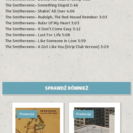
The Smithereens– Something Stupid 2:46
The Smithereens– Shakin' All Over 4:06
The Smithereens– Rudolph, The Red-Nosed Reindeer 3:03
The Smithereens– Ruler Of My Heart 3:03
The Smithereens– It Don't Come Easy 3:12
The Smithereens– Lust For Life 5:08
The Smithereens– Like Someone In Love 3:59
The Smithereens– A Girl Like You (Strip Club Version) 3:29
SPRAWDŹ RÓWNIEŻ
Promocja
Promocja