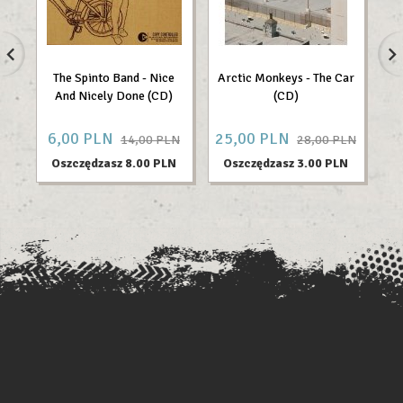
The Spinto Band - Nice
Arctic Monkeys - The Car
Be
And Nicely Done (CD)
(CD)
6,
00
PLN
25,
00
PLN
12
14,00 PLN
28,00 PLN
Oszczędzasz 8.00 PLN
Oszczędzasz 3.00 PLN
O