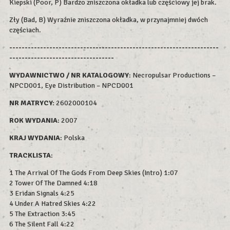
Kiepski (Poor, P) Bardzo zniszczona okładka lub częściowy jej brak.
Zły (Bad, B) Wyraźnie zniszczona okładka, w przynajmniej dwóch
częściach.
--------------------------------------------------------------------
----------------------------------
WYDAWNICTWO / NR KATALOGOWY
: Necropulsar Productions –
NPCD001, Eye Distribution – NPCD001
NR MATRYCY:
2602000104
ROK WYDAN
IA
: 2007
KRAJ WYDANIA
: Polska
TRACKLISTA
:
1 The Arrival Of The Gods From Deep Skies (Intro) 1:07
2 Tower Of The Damned 4:18
3 Eridan Signals 4:25
4 Under A Hatred Skies 4:22
5 The Extraction 3:45
6 The Silent Fall 4:22