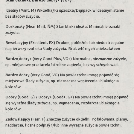
Stan okładki: Bardzo dobry+ (VG+)
Idealny (Mint, M) Wkładka/Książeczka/Digipack w idealnym stanie
bez śladów zużycia.
Doskonały (Near Mint, NM) Stan bliski ideału. Minimalne oznaki
zużycia.
Rewelacyjny (Excellent, EX) Drobne, pobieżnie lub niedostrzegalne
na pierwszy rzut oka ślady zużycia. Brak wtórnych zniekształceń
Bardzo dobry+ (Very Good Plus, VG+) Normalne, nieznaczne zużycie,
np. miejscowe przetarcia i drobne zagięcia, bez wyraźnych wad.
Bardzo dobry (Very Good, VG) Na powierzchni mogą pojawić się
miejscowe ślady zużycia, np. nieznaczne wgniecenia i blaknięcia
kolorów.
Dobry (Good, G) / Dobry+ (Good+, G+) Na powierzchni mogą pojawić
się wyraźne ślady zużycia, np. wgniecenia, rozdarcia i blaknięcia
kolorów.
Zadowalający (Fair, F) Znaczne zużycie okładki. Pofalowania, plamy,
naddarcia, liczne podpisy i/lub inne wyraźne zużycia powierzchni.