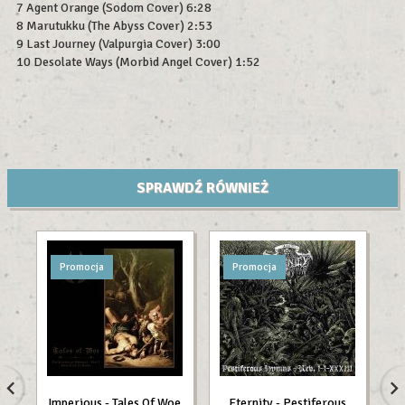
7 Agent Orange (Sodom Cover) 6:28
8 Marutukku (The Abyss Cover) 2:53
9 Last Journey (Valpurgia Cover) 3:00
10 Desolate Ways (Morbid Angel Cover) 1:52
SPRAWDŹ RÓWNIEŻ
Promocja
Promocja
Imperious - Tales Of Woe
Eternity - Pestiferous
I