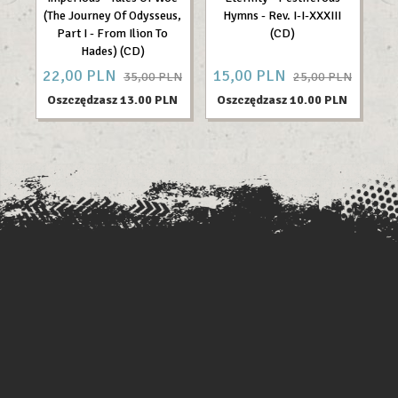
(The Journey Of Odysseus,
Hymns - Rev. I-I-XXXIII
Part I - From Ilion To
(CD)
Hades) (CD)
22,
00
PLN
15,
00
PLN
26
35,00 PLN
25,00 PLN
Oszczędzasz 13.00 PLN
Oszczędzasz 10.00 PLN
O