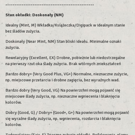
-------------------------------------------------
Stan okładki:
Doskonały (NM)
Idealny (Mint, M) Wkładka/Książeczka/Digipack w idealnym stanie
bez śladów zużycia.
Doskonały (Near Mint, NM) Stan bliski ideału. Minimalne oznaki
zużycia.
Rewelacyjny (Excellent, EX) Drobne, pobieżnie lub niedostrzegalne
na pierwszy rzut oka ślady zużycia. Brak wtórnych zniekształceń
Bardzo dobry+ (Very Good Plus, VG+) Normalne, nieznaczne zużycie,
np. miejscowe przetarcia i drobne zagięcia, bez wyraźnych wad.
Bardzo dobry (Very Good, VG) Na powierzchni mogą pojawić się
miejscowe ślady zużycia, np. nieznaczne wgniecenia i blaknięcia
kolorów.
Dobry (Good, G) / Dobry+ (Good+, G+) Na powierzchni mogą pojawić
się wyraźne ślady zużycia, np. wgniecenia, rozdarcia i blaknięcia
kolorów.
Zadowalający (Fair, F) Znaczne zużycie okładki. Pofalowania, plamy,