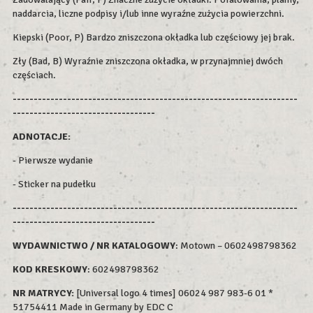
naddarcia, liczne podpisy i/lub inne wyraźne zużycia powierzchni.
Kiepski (Poor, P) Bardzo zniszczona okładka lub częściowy jej brak.
Zły (Bad, B) Wyraźnie zniszczona okładka, w przynajmniej dwóch
częściach.
--------------------------------------------------------------------
----------------------------------
ADNOTACJE:
- Pierwsze wydanie
- Sticker na pudełku
--------------------------------------------------------------------
----------------------------------
WYDAWNICTWO / NR KATALOGOWY
: Motown – 0602498798362
KOD KRESKOWY
:
602498798362
NR MATRYCY:
[Universal logo 4 times] 06024 987 983-6 01 *
51754411 Made in Germany by EDC C