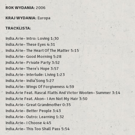
ROK WYDAN
IA
: 2006
KRAJ WYDANIA
: Europa
TRACKLISTA
:
India.Arie– Intro: Loving 1:30
India.Arie– These Eyes 4:31
India.Arie– The Heart Of The Matter 5:15
India.Arie– Good Morning 5:28
India.Arie– Private Party 3:52
India.Arie– There's Hope 3:57
India.Arie– Interlude: Living 1:23
India.Arie– India'Song 5:27
India.Arie– Wings Of Forgiveness 4:59
India.Arie Feat. Rascal Flatts And Victor Wooten– Summer 3:14
India.Arie Feat. Akon– I Am Not My Hair 3:50
India.Arie– Great Grandmother 0:35
India.Arie– Better People 3:43
India.Arie– Outro: Learning 1:32
India.Arie– I Choose 4:45
India.Arie– This Too Shall Pass 5:54