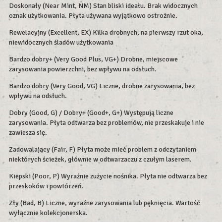
Doskonały (Near Mint, NM) Stan bliski ideału. Brak widocznych
oznak użytkowania. Płyta używana wyjątkowo ostrożnie.
Rewelacyjny (Excellent, EX) Kilka drobnych, na pierwszy rzut oka,
niewidocznych śladów użytkowania
Bardzo dobry+ (Very Good Plus, VG+) Drobne, miejscowe
zarysowania powierzchni, bez wpływu na odsłuch.
Bardzo dobry (Very Good, VG) Liczne, drobne zarysowania, bez
wpływu na odsłuch.
Dobry (Good, G) / Dobry+ (Good+, G+) Występują liczne
zarysowania. Płyta odtwarza bez problemów, nie przeskakuje i nie
zawiesza się.
Zadowalający (Fair, F) Płyta może mieć problem z odczytaniem
niektórych ścieżek, głównie w odtwarzaczu z czułym laserem.
Kiepski (Poor, P) Wyraźnie zużycie nośnika. Płyta nie odtwarza bez
przeskoków i powtórzeń.
Zły (Bad, B) Liczne, wyraźne zarysowania lub pęknięcia. Wartość
wyłącznie kolekcjonerska.