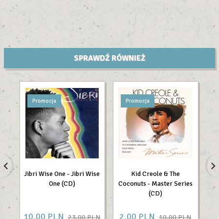
SPRAWDŹ RÓWNIEŻ
Promocja
Promocja
Jibri Wise One - Jibri Wise
Kid Creole & The
One (CD)
Coconuts - Master Series
N
(CD)
10,
00
PLN
2,
00
PLN
2
23,00 PLN
10,00 PLN