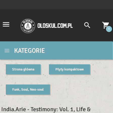
0
KATEGORIE
Strona główna
Płyty kompaktowe
Funk, Soul, Neo-soul
India.Arie - Testimony: Vol. 1, Life &