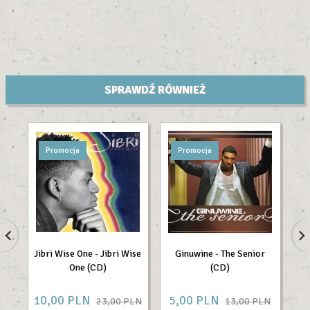
SPRAWDŹ RÓWNIEŻ
Promocja
Promocja
Jibri Wise One - Jibri Wise
Ginuwine - The Senior
One (CD)
(CD)
N
10,
00
PLN
5,
00
PLN
2
23,00 PLN
13,00 PLN