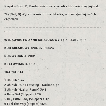
Kiepski (Poor, P) Bardzo zniszczona okładka lub częściowy jej brak.
Zły (Bad, B) Wyraźnie zniszczona okładka, w przynajmniej dwóch
częściach.
--------------------------------------------------------------------
----------------------------------
WYDAWNICTWO / NR KATALOGOWY
: Epic – 34K 79686
KOD KRESKOWY
:
098707968624
ROK WYDAN
IA
: 2001
KRAJ WYDANIA
: USA
TRACKLISTA
:
1 Uh Huh 3:44
2 Uh Huh Pt. 2 Featuring – Nazkar 3:46
3 Uh Huh (Nazkar Remix) 3:48
4 Baby Girl (Snippet) 1:26
5 Hey Little Lady (Snippet) 1:12
6 Feel This Way (Snippet) 1:21