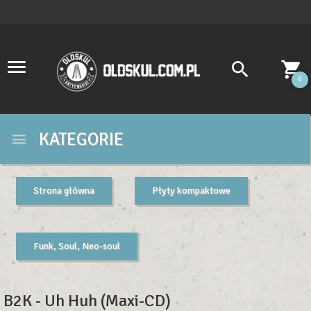
0
KATEGORIE
Strona główna
Płyty kompaktowe
Funk, Soul, Neo-soul
B2K - Uh Huh (Maxi-CD)