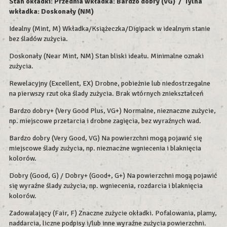
Stan okładki: Przednia wkładka: Bardzo dobry (VG) / Tylna
wkładka:
Doskonały (NM)
Idealny (Mint, M) Wkładka/Książeczka/Digipack w idealnym stanie
bez śladów zużycia.
Doskonały (Near Mint, NM) Stan bliski ideału. Minimalne oznaki
zużycia.
Rewelacyjny (Excellent, EX) Drobne, pobieżnie lub niedostrzegalne
na pierwszy rzut oka ślady zużycia. Brak wtórnych zniekształceń
Bardzo dobry+ (Very Good Plus, VG+) Normalne, nieznaczne zużycie,
np. miejscowe przetarcia i drobne zagięcia, bez wyraźnych wad.
Bardzo dobry (Very Good, VG) Na powierzchni mogą pojawić się
miejscowe ślady zużycia, np. nieznaczne wgniecenia i blaknięcia
kolorów.
Dobry (Good, G) / Dobry+ (Good+, G+) Na powierzchni mogą pojawić
się wyraźne ślady zużycia, np. wgniecenia, rozdarcia i blaknięcia
kolorów.
Zadowalający (Fair, F) Znaczne zużycie okładki. Pofalowania, plamy,
naddarcia, liczne podpisy i/lub inne wyraźne zużycia powierzchni.