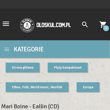
0
KATEGORIE
Strona główna
Płyty kompaktowe
Ethno, Folk, World music, Neofolk
Europa
Mari Boine - Eallin (CD)