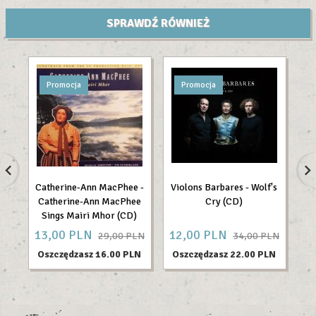
SPRAWDŹ RÓWNIEŻ
Promocja
Promocja
Catherine-Ann MacPhee -
Violons Barbares - Wolf's
T
Catherine-Ann MacPhee
Cry (CD)
Sings Mairi Mhor (CD)
13,
00
PLN
12,
00
PLN
12
29,00 PLN
34,00 PLN
Oszczędzasz 16.00 PLN
Oszczędzasz 22.00 PLN
O