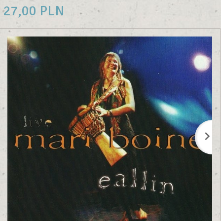
27,
00
PLN