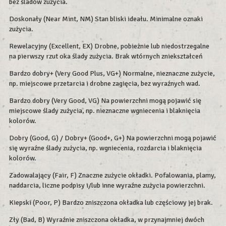
bez śladów zużycia.
Doskonały (Near Mint, NM) Stan bliski ideału. Minimalne oznaki
zużycia.
Rewelacyjny (Excellent, EX) Drobne, pobieżnie lub niedostrzegalne
na pierwszy rzut oka ślady zużycia. Brak wtórnych zniekształceń
Bardzo dobry+ (Very Good Plus, VG+) Normalne, nieznaczne zużycie,
np. miejscowe przetarcia i drobne zagięcia, bez wyraźnych wad.
Bardzo dobry (Very Good, VG) Na powierzchni mogą pojawić się
miejscowe ślady zużycia, np. nieznaczne wgniecenia i blaknięcia
kolorów.
Dobry (Good, G) / Dobry+ (Good+, G+) Na powierzchni mogą pojawić
się wyraźne ślady zużycia, np. wgniecenia, rozdarcia i blaknięcia
kolorów.
Zadowalający (Fair, F) Znaczne zużycie okładki. Pofalowania, plamy,
naddarcia, liczne podpisy i/lub inne wyraźne zużycia powierzchni.
Kiepski (Poor, P) Bardzo zniszczona okładka lub częściowy jej brak.
Zły (Bad, B) Wyraźnie zniszczona okładka, w przynajmniej dwóch