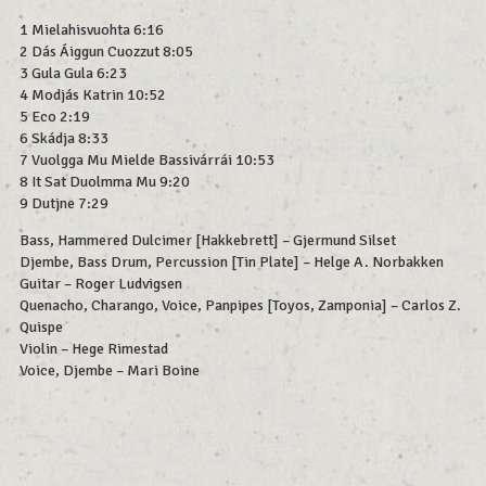
1 Mielahisvuohta 6:16
2 Dás Áiggun Cuozzut 8:05
3 Gula Gula 6:23
4 Modjás Katrin 10:52
5 Eco 2:19
6 Skádja 8:33
7 Vuolgga Mu Mielde Bassivárrái 10:53
8 It Sat Duolmma Mu 9:20
9 Dutjne 7:29
Bass, Hammered Dulcimer [Hakkebrett] – Gjermund Silset
Djembe, Bass Drum, Percussion [Tin Plate] – Helge A. Norbakken
Guitar – Roger Ludvigsen
Quenacho, Charango, Voice, Panpipes [Toyos, Zamponia] – Carlos Z.
Quispe
Violin – Hege Rimestad
Voice, Djembe – Mari Boine