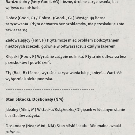
Bardzo dobry (Very Good, VG) Liczne, drobne zarysowania, bez
wpływu na odsłuch.
Dobry (Good, G) / Dobry+ (Good+, G+) Występują liczne
zarysowania. Płyta odtwarza bez problemów, nie przeskakuje i nie
zawiesza się.
Zadowalający (Fair, F) Płyta może mieć problem z odczytaniem
niektórych ścieżek, głównie w odtwarzaczu z czułym laserem.
Kiepski (Poor, P) Wyraźnie zużycie nośnika. Płyta nie odtwarza bez
przeskoków i powtórzeń.
Zły (Bad, B) Liczne, wyraźne zarysowania lub pęknięcia. Wartość
wyłącznie kolekcjonerska.
-------------------------------------------------
Stan okładki:
Doskonały (NM)
Idealny (Mint, M) Wkładka/Książeczka/Digipack w idealnym stanie
bez śladów zużycia.
Doskonały (Near Mint, NM) Stan bliski ideału. Minimalne oznaki
zużycia.