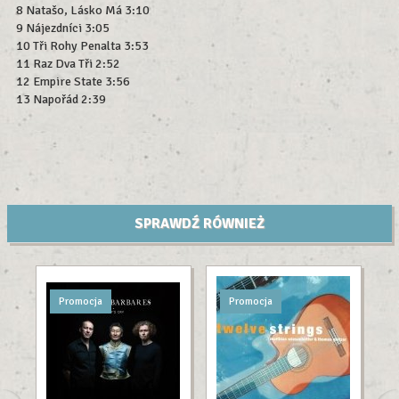
8 Natašo, Lásko Má 3:10
9 Nájezdníci 3:05
10 Tři Rohy Penalta 3:53
11 Raz Dva Tři 2:52
12 Empire State 3:56
13 Napořád 2:39
SPRAWDŹ RÓWNIEŻ
Promocja
Promocja