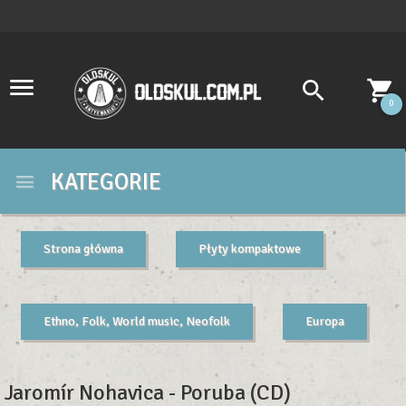
0
KATEGORIE
Strona główna
Płyty kompaktowe
Ethno, Folk, World music, Neofolk
Europa
Jaromír Nohavica - Poruba (CD)