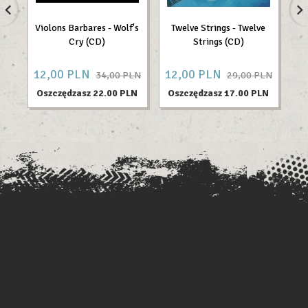
Violons Barbares - Wolf's
Twelve Strings - Twelve
Cry (CD)
Strings (CD)
Z
12,
00
PLN
12,
00
PLN
2
34,00 PLN
29,00 PLN
Oszczędzasz 22.00 PLN
Oszczędzasz 17.00 PLN
O