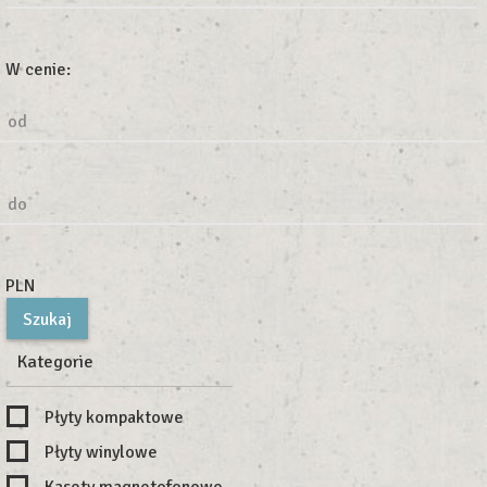
W cenie:
od
do
PLN
Kategorie
Płyty kompaktowe
Płyty winylowe
Kasety magnetofonowe