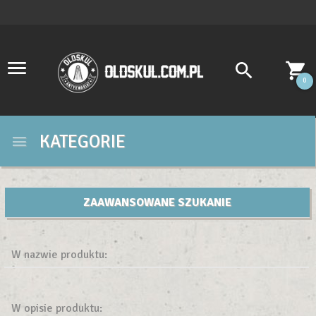
0
KATEGORIE
ZAAWANSOWANE SZUKANIE
W nazwie produktu:
W opisie produktu: