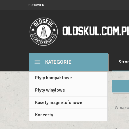
SCHOWEK
KATEGORIE
Stro
Płyty kompaktowe
Płyty winylowe
Kasety magnetofonowe
W nazw
Koncerty