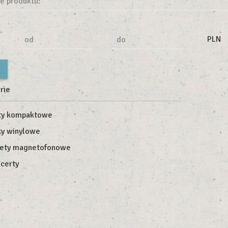
e produktu:
PLN
od
do
rie
ty kompaktowe
ty winylowe
ety magnetofonowe
certy