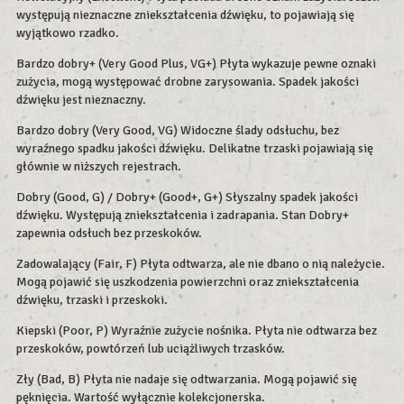
występują nieznaczne zniekształcenia dźwięku, to pojawiają się
wyjątkowo rzadko.
Bardzo dobry+ (Very Good Plus, VG+) Płyta wykazuje pewne oznaki
zużycia, mogą występować drobne zarysowania. Spadek jakości
dźwięku jest nieznaczny.
Bardzo dobry (Very Good, VG) Widoczne ślady odsłuchu, bez
wyraźnego spadku jakości dźwięku. Delikatne trzaski pojawiają się
głównie w niższych rejestrach.
Dobry (Good, G) / Dobry+ (Good+, G+) Słyszalny spadek jakości
dźwięku. Występują zniekształcenia i zadrapania. Stan Dobry+
zapewnia odsłuch bez przeskoków.
Zadowalający (Fair, F) Płyta odtwarza, ale nie dbano o nią należycie.
Mogą pojawić się uszkodzenia powierzchni oraz zniekształcenia
dźwięku, trzaski i przeskoki.
Kiepski (Poor, P) Wyraźnie zużycie nośnika. Płyta nie odtwarza bez
przeskoków, powtórzeń lub uciążliwych trzasków.
Zły (Bad, B) Płyta nie nadaje się odtwarzania. Mogą pojawić się
pęknięcia. Wartość wyłącznie kolekcjonerska.