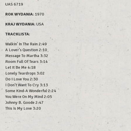
UAS 6719
ROK WYDAN
IA
: 1970
KRAJ WYDANIA
: USA
TRACKLISTA
:
Walkin' In The Rain 2:49
A Lover's Question 2:10
Message To Martha 3:32
Room Full Of Tears 3:14
Let It Be Me 4:18
Lonely Teardrops 3:02
Do I Love You 2:30
I Don't Want To Cry 3:13
Some Kind-A Wonderful 2:24
You Were On My Mind 2:05
Johnny B. Goode 2:47
This Is My Love 3:20