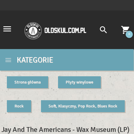
0
KATEGORIE
Strona główna
Płyty winylowe
Rock
Soft, Klasyczny, Pop Rock, Blues Rock
Jay And The Americans - Wax Museum (LP)