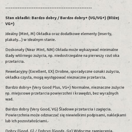
-------------------------------------------------
Stan okładki: Bardzo dobry / Bardzo dobry+ (VG/VG+) (Bliżej
VG+)
Idealny (Mint, M) Okładka oraz dodatkowe elementy (inserty,
plakaty…) w idealnym stanie.
Doskonały (Near Mint, NM) Okłada może wykazywać minimalne
ślady wtórnego zużycia, np. niedostrzegalne na pierwszy rzut oka
przetarcia.
Rewelacyjny (Excellent, EX) Drobne, sporadyczne oznaki zużycia,
okładka czysta, mogą występować nieznaczne przetarcia.
Bardzo dobry+ (Very Good Plus, VG+) Normalne, nieznaczne zużycie
np. miejscowe przetarcia powierzchni i krawędzi, bez wyraźnych
wad.
Bardzo dobry (Very Good, VG) Śladowe przetarcia i zagięcia.
Powierzchnia może odznaczać się niewielkimi podpisami, naklejkami
lub ich pozostałościami.
Dobry (Good, G) / Dobry+ (Good+, G+) Widoczne zagniecenia,