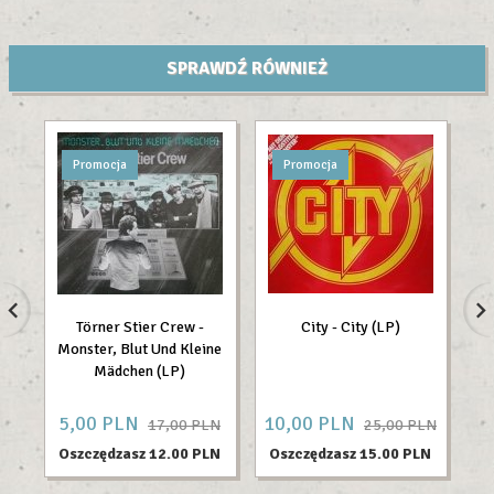
SPRAWDŹ RÓWNIEŻ
Promocja
Promocja
Törner Stier Crew -
City - City (LP)
P
Monster, Blut Und Kleine
E
Mädchen (LP)
5,
00
PLN
10,
00
PLN
5
17,00 PLN
25,00 PLN
Oszczędzasz 12.00 PLN
Oszczędzasz 15.00 PLN
O