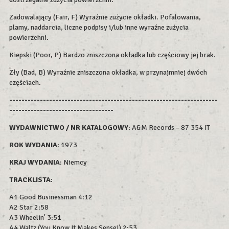
Zadowalający (Fair, F) Wyraźnie zużycie okładki. Pofalowania,
plamy, naddarcia, liczne podpisy i/lub inne wyraźne zużycia
powierzchni.
Kiepski (Poor, P) Bardzo zniszczona okładka lub częściowy jej brak.
Zły (Bad, B) Wyraźnie zniszczona okładka, w przynajmniej dwóch
częściach.
--------------------------------------------------------------------
----------------------------------
WYDAWNICTWO / NR KATALOGOWY
: A&M Records – 87 354 IT
ROK WYDAN
IA
: 1973
KRAJ WYDANIA
: Niemcy
TRACKLISTA
:
A1 Good Businessman 4:12
A2 Star 2:58
A3 Wheelin' 3:51
A4 Waltz (You Know It Makes Sense!) 2:53