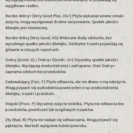
wyjątkowo rzadko.
Bardzo dobry+ (Very Good Plus, VG+) Płyta wykazuje pewne oznaki
zużycia, mogą występować drobne zarysowania. Spadek jakości
dźwięku jest nieznaczny.
Bardzo dobry (Very Good, VG) Widoczne ślady odsłuchu, bez
wyraźnego spadku jakości dźwięku. Delikatne trzaski pojawiają się
głównie w niższych rejestrach.
Dobry (Good, G) / Dobry+ (Good+, G+) Słyszalny spadek jakości
dźwięku. Występują zniekształcenia i zadrapania. Stan Dobry+
zapewnia odsłuch bez przeskoków.
Zadowalający (Fair, F) Płyta odtwarza, ale nie dbano o nią należycie.
Mogą pojawić się uszkodzenia powierzchni oraz zniekształcenia
dźwięku, trzaski i przeskoki.
Kiepski (Poor, P) Wyraźnie zużycie nośnika. Płyta nie odtwarza bez
przeskoków, powtórzeń lub uciążliwych trzasków.
Zły (Bad, B) Płyta nie nadaje się odtwarzania. Mogą pojawić się
pęknięcia. Wartość wyłącznie kolekcjonerska.