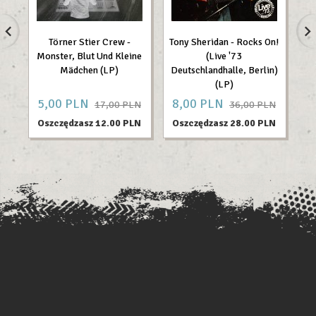
Törner Stier Crew -
Tony Sheridan - Rocks On!
Monster, Blut Und Kleine
(Live '73
Mädchen (LP)
Deutschlandhalle, Berlin)
(LP)
5,
00
PLN
8,
00
PLN
10
17,00 PLN
36,00 PLN
Oszczędzasz 12.00 PLN
Oszczędzasz 28.00 PLN
O