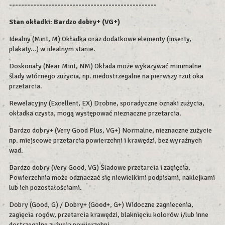
-------------------------------------------------
Stan okładki: Bardzo dobry+ (VG+)
Idealny (Mint, M) Okładka oraz dodatkowe elementy (inserty,
plakaty…) w idealnym stanie.
Doskonały (Near Mint, NM) Okłada może wykazywać minimalne
ślady wtórnego zużycia, np. niedostrzegalne na pierwszy rzut oka
przetarcia.
Rewelacyjny (Excellent, EX) Drobne, sporadyczne oznaki zużycia,
okładka czysta, mogą występować nieznaczne przetarcia.
Bardzo dobry+ (Very Good Plus, VG+) Normalne, nieznaczne zużycie
np. miejscowe przetarcia powierzchni i krawędzi, bez wyraźnych
wad.
Bardzo dobry (Very Good, VG) Śladowe przetarcia i zagięcia.
Powierzchnia może odznaczać się niewielkimi podpisami, naklejkami
lub ich pozostałościami.
Dobry (Good, G) / Dobry+ (Good+, G+) Widoczne zagniecenia,
zagięcia rogów, przetarcia krawędzi, blaknięciu kolorów i/lub inne
dostrzegalne zużycia powierzchni.