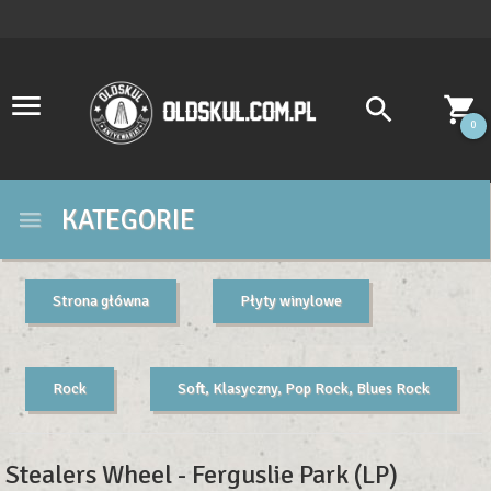
0
KATEGORIE
Strona główna
Płyty winylowe
Rock
Soft, Klasyczny, Pop Rock, Blues Rock
Stealers Wheel - Ferguslie Park (LP)