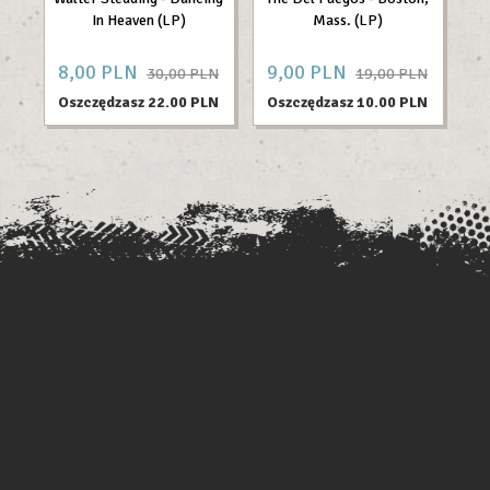
In Heaven (LP)
Mass. (LP)
8,
00
PLN
9,
00
PLN
25
30,00 PLN
19,00 PLN
Oszczędzasz 22.00 PLN
Oszczędzasz 10.00 PLN
O