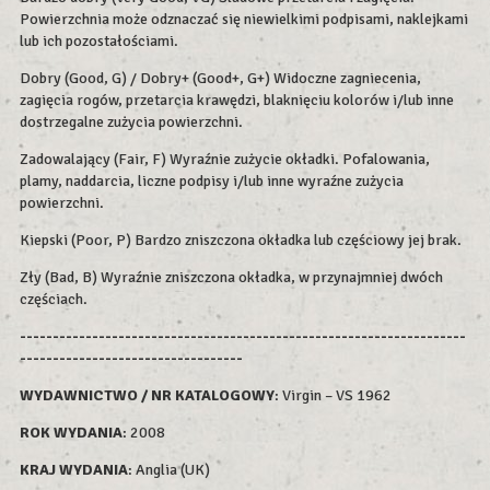
Powierzchnia może odznaczać się niewielkimi podpisami, naklejkami
lub ich pozostałościami.
Dobry (Good, G) / Dobry+ (Good+, G+) Widoczne zagniecenia,
zagięcia rogów, przetarcia krawędzi, blaknięciu kolorów i/lub inne
dostrzegalne zużycia powierzchni.
Zadowalający (Fair, F) Wyraźnie zużycie okładki. Pofalowania,
plamy, naddarcia, liczne podpisy i/lub inne wyraźne zużycia
powierzchni.
Kiepski (Poor, P) Bardzo zniszczona okładka lub częściowy jej brak.
Zły (Bad, B) Wyraźnie zniszczona okładka, w przynajmniej dwóch
częściach.
--------------------------------------------------------------------
----------------------------------
WYDAWNICTWO / NR KATALOGOWY
: Virgin – VS 1962
ROK WYDAN
IA
: 2008
KRAJ WYDANIA
: Anglia (UK)