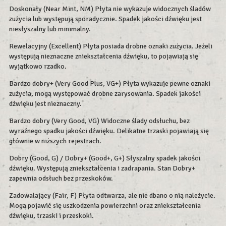
Doskonały (Near Mint, NM) Płyta nie wykazuje widocznych śladów
zużycia lub występują sporadycznie. Spadek jakości dźwięku jest
niesłyszalny lub minimalny.
Rewelacyjny (Excellent) Płyta posiada drobne oznaki zużycia. Jeżeli
występują nieznaczne zniekształcenia dźwięku, to pojawiają się
wyjątkowo rzadko.
Bardzo dobry+ (Very Good Plus, VG+) Płyta wykazuje pewne oznaki
zużycia, mogą występować drobne zarysowania. Spadek jakości
dźwięku jest nieznaczny.
Bardzo dobry (Very Good, VG) Widoczne ślady odsłuchu, bez
wyraźnego spadku jakości dźwięku. Delikatne trzaski pojawiają się
głównie w niższych rejestrach.
Dobry (Good, G) / Dobry+ (Good+, G+) Słyszalny spadek jakości
dźwięku. Występują zniekształcenia i zadrapania. Stan Dobry+
zapewnia odsłuch bez przeskoków.
Zadowalający (Fair, F) Płyta odtwarza, ale nie dbano o nią należycie.
Mogą pojawić się uszkodzenia powierzchni oraz zniekształcenia
dźwięku, trzaski i przeskoki.