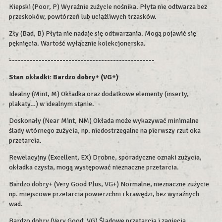
Kiepski (Poor, P) Wyraźnie zużycie nośnika. Płyta nie odtwarza bez
przeskoków, powtórzeń lub uciążliwych trzasków.
Zły (Bad, B) Płyta nie nadaje się odtwarzania. Mogą pojawić się
pęknięcia. Wartość wyłącznie kolekcjonerska.
-------------------------------------------------
Stan okładki: Bardzo dobry+ (VG+)
Idealny (Mint, M) Okładka oraz dodatkowe elementy (inserty,
plakaty…) w idealnym stanie.
Doskonały (Near Mint, NM) Okłada może wykazywać minimalne
ślady wtórnego zużycia, np. niedostrzegalne na pierwszy rzut oka
przetarcia.
Rewelacyjny (Excellent, EX) Drobne, sporadyczne oznaki zużycia,
okładka czysta, mogą występować nieznaczne przetarcia.
Bardzo dobry+ (Very Good Plus, VG+) Normalne, nieznaczne zużycie
np. miejscowe przetarcia powierzchni i krawędzi, bez wyraźnych
wad.
Bardzo dobry (Very Good, VG) Śladowe przetarcia i zagięcia.