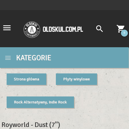
0
KATEGORIE
Strona główna
Płyty winylowe
Rock Alternatywny, Indie Rock
Royworld - Dust (7'')