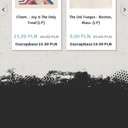
Client. - Joy Is The Only
The Del Fuegos - Boston,
Treat (LP)
Mass. (LP)
N
25,
00
PLN
9,
00
PLN
26
40,00 PLN
19,00 PLN
Oszczędzasz 15.00 PLN
Oszczędzasz 10.00 PLN
O