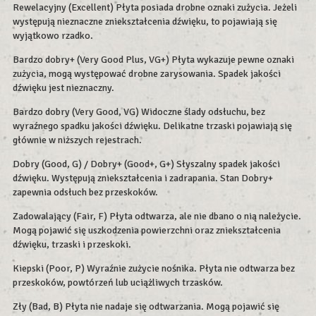
Rewelacyjny (Excellent) Płyta posiada drobne oznaki zużycia. Jeżeli
występują nieznaczne zniekształcenia dźwięku, to pojawiają się
wyjątkowo rzadko.
Bardzo dobry+ (Very Good Plus, VG+) Płyta wykazuje pewne oznaki
zużycia, mogą występować drobne zarysowania. Spadek jakości
dźwięku jest nieznaczny.
Bardzo dobry (Very Good, VG) Widoczne ślady odsłuchu, bez
wyraźnego spadku jakości dźwięku. Delikatne trzaski pojawiają się
głównie w niższych rejestrach.
Dobry (Good, G) / Dobry+ (Good+, G+) Słyszalny spadek jakości
dźwięku. Występują zniekształcenia i zadrapania. Stan Dobry+
zapewnia odsłuch bez przeskoków.
Zadowalający (Fair, F) Płyta odtwarza, ale nie dbano o nią należycie.
Mogą pojawić się uszkodzenia powierzchni oraz zniekształcenia
dźwięku, trzaski i przeskoki.
Kiepski (Poor, P) Wyraźnie zużycie nośnika. Płyta nie odtwarza bez
przeskoków, powtórzeń lub uciążliwych trzasków.
Zły (Bad, B) Płyta nie nadaje się odtwarzania. Mogą pojawić się