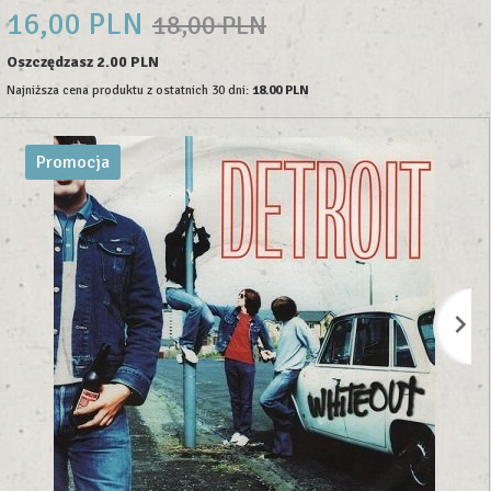
16,
00
PLN
18,00 PLN
Oszczędzasz 2.00 PLN
Najniższa cena produktu z ostatnich 30 dni:
18.00 PLN
Promocja