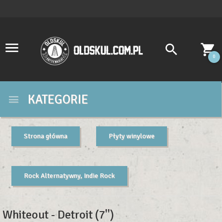
0
KATEGORIE
Strona główna
Płyty winylowe
Rock Alternatywny, Indie Rock
Whiteout - Detroit (7'')