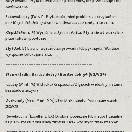
zarysowania. Płyta odtwarza bez problemów, nie przeskakuje i nie
zawiesza się.
Zadowalający (Fair, F) Płyta może mieć problem z odczytaniem
niektórych ścieżek, głównie w odtwarzaczu z czułym laserem.
Kiepski (Poor, P) Wyraźnie zużycie nośnika. Płyta nie odtwarza bez
przeskoków i powtórzeń.
Zły (Bad, B) Liczne, wyraźne zarysowania lub pęknięcia. Wartość
wyłącznie kolekcjonerska.
-------------------------------------------------
Stan okładki: Bardzo dobry / Bardzo dobry+ (VG/VG+)
Idealny (Mint, M) Wkładka/Książeczka/Digipack w idealnym stanie
bez śladów zużycia.
Doskonały (Near Mint, NM) Stan bliski ideału. Minimalne oznaki
zużycia.
Rewelacyjny (Excellent, EX) Drobne, pobieżnie lub niedostrzegalne
na pierwszy rzut oka ślady zużycia. Brak wtórnych zniekształceń