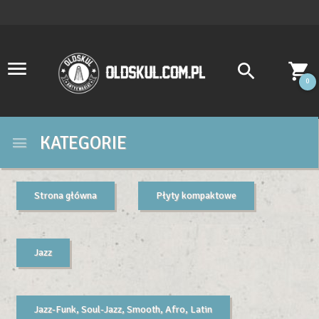
0
KATEGORIE
Strona główna
Płyty kompaktowe
Jazz
Jazz-Funk, Soul-Jazz, Smooth, Afro, Latin