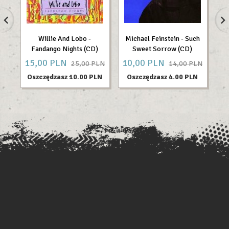
Willie And Lobo -
Michael Feinstein - Such
Br
Fandango Nights (CD)
Sweet Sorrow (CD)
15,
00
PLN
10,
00
PLN
8
25,00 PLN
14,00 PLN
Oszczędzasz 10.00 PLN
Oszczędzasz 4.00 PLN
O