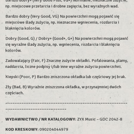
Bardzo dobry+ (Very Good Plus, VG+) Normalne, nieznaczne zużycie,
np. miejscowe przetarcia i drobne zagięcia, bez wyraźnych wad.
Bardzo dobry (Very Good, VG) Na powierzchni mogą pojawić się
miejscowe ślady zużycia, np. nieznaczne wgniecenia, rozdarcia i
blaknięcia kolorów.
Dobry (Good, G) / Dobry+ (Good+, G+) Na powierzchni mogą pojawić
się wyraźne ślady zużycia, np. wgniecenia, rozdarcia i blaknięcia
kolorów.
Zadowalający (Fair, F) Znaczne zużycie okładki. Pofalowania, plamy,
naddarcia, liczne podpisy i/lub inne wyraźne zużycia powierzchni.
Kiepski (Poor, P) Bardzo zniszczona okładka lub częściowy jej brak.
Zły (Bad, B) Wyraźnie zniszczona okładka, w przynajmniej dwóch
częściach.
--------------------------------------------------------------------
----------------------------------
WYDAWNICTWO / NR KATALOGOWY
: ZYX Music – GDC 2042-8
KOD KRESKOWY
:
090204044979