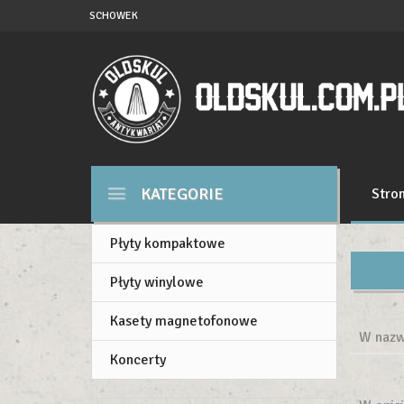
SCHOWEK
KATEGORIE
Stro
Płyty kompaktowe
Płyty winylowe
Kasety magnetofonowe
W nazw
Koncerty