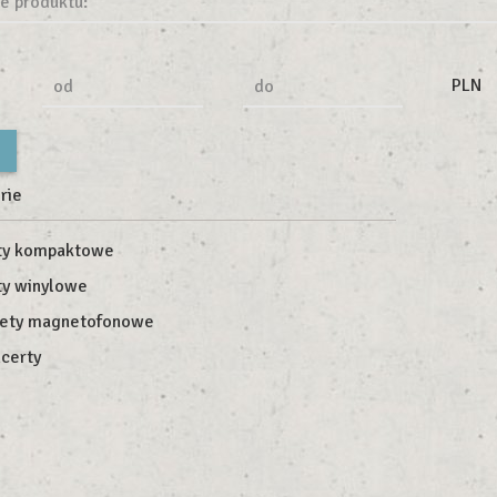
e produktu:
PLN
od
do
rie
ty kompaktowe
ty winylowe
ety magnetofonowe
certy