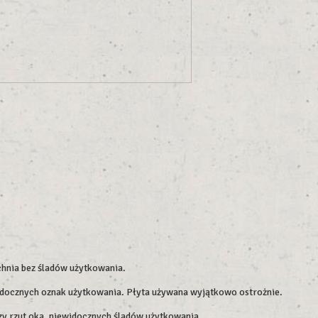
chnia bez śladów użytkowania.
widocznych oznak użytkowania. Płyta używana wyjątkowo ostrożnie.
szy rzut oka, niewidocznych śladów użytkowania