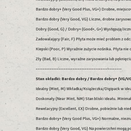
Bardzo dobry+ (Very Good Plus, VG+) Drobne, miejsco
Bardzo dobry (Very Good, VG) Liczne, drobne zarysowa
Dobry (Good, G) / Dobry+ (Good+, G+) Występują liczne
Zadowalający (Fair, F) Płyta może mieć problem z odc
Kiepski (Poor, P) Wyraźnie zużycie nośnika. Płyta ni
Zły (Bad, B) Liczne, wyraźne zarysowania lub pęknięc
-------------------------------------------------
Stan okładki: Bardzo dobry / Bardzo dobry+ (VG/VG
Idealny (Mint, M) Wkładka/Książeczka/Digipack w idea
Doskonały (Near Mint, NM) Stan bliski ideału. Minimal
Rewelacyjny (Excellent, EX) Drobne, pobieżnie lub nie
Bardzo dobry+ (Very Good Plus, VG+) Normalne, niezna
Bardzo dobry (Very Good, VG) Na powierzchni mogą poja