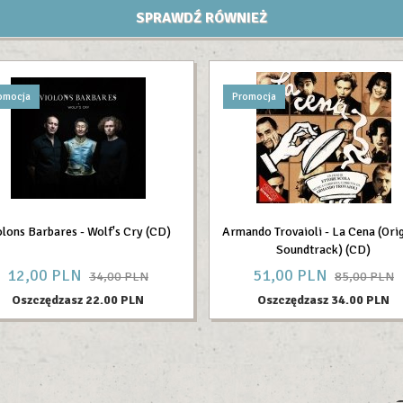
SPRAWDŹ RÓWNIEŻ
omocja
Promocja
olons Barbares - Wolf's Cry (CD)
Armando Trovaioli - La Cena (Orig
Soundtrack) (CD)
12,
00
PLN
51,
00
PLN
34,00 PLN
85,00 PLN
Oszczędzasz 22.00 PLN
Oszczędzasz 34.00 PLN