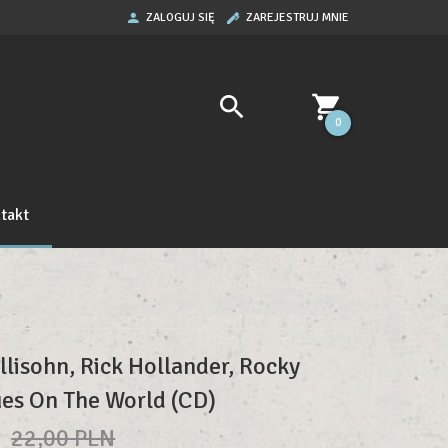
ZALOGUJ SIĘ
ZAREJESTRUJ MNIE
0
takt
llisohn, Rick Hollander, Rocky
ues On The World (CD)
N
22,00 PLN