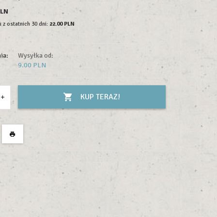
PLN
 z ostatnich 30 dni:
22.00 PLN
ia:
Wysyłka od:
9.00 PLN
KUP TERAZ!