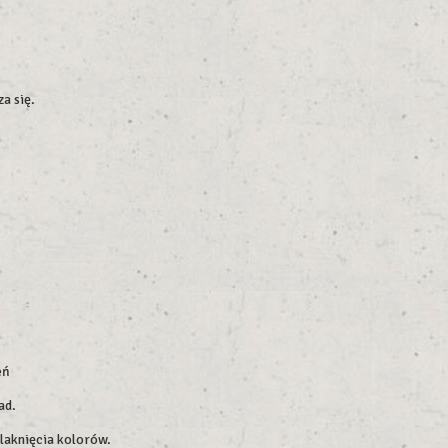
a się.
eń
ad.
blaknięcia kolorów.