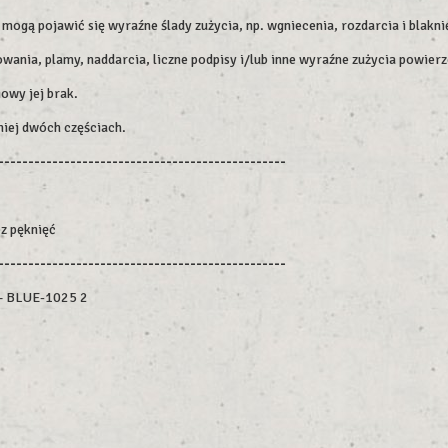
ogą pojawić się wyraźne ślady zużycia, np. wgniecenia, rozdarcia i blakni
wania, plamy, naddarcia, liczne podpisy i/lub inne wyraźne zużycia powierz
owy jej brak.
niej dwóch częściach.
------------------------------------------------
ez pęknięć
------------------------------------------------
 – BLUE-1025 2