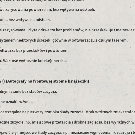
we zarysowania powierzchni, bez wpływu na odsłuch.
nia, bez wpływu na odsłuch.
 zarysowania. Płyta odtwarza bez problemów, nie przeskakuje i nie zawiesz
zytaniem niektórych ścieżek, głównie w odtwarzaczu z czułym laserem.
e odtwarza bez przeskoków i powtórzeń.
ia. Wartość wyłącznie kolekcjonerska.
+) (Autografy na frontowej stronie książeczki)
lnym stanie bez śladów zużycia.
ne oznaki zużycia.
dostrzegalne na pierwszy rzut oka ślady zużycia. Brak wtórnych zniekształc
czne zużycie, np. miejscowe przetarcia i drobne zagięcia, bez wyraźnych w
wić się miejscowe ślady zużycia, np. nieznaczne wgniecenia, rozdarcia i 