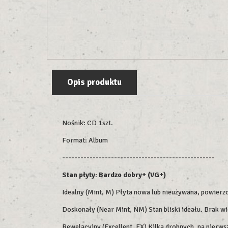
Opis produktu
Nośnik: CD 1szt.
Format: Album
--------------------------------------------------
Stan płyty: Bardzo dobry+ (VG+)
Idealny (Mint, M) Płyta nowa lub nieużywana, powierz
Doskonały (Near Mint, NM) Stan bliski ideału. Brak 
Rewelacyjny (Excellent, EX) Kilka drobnych, na pierw