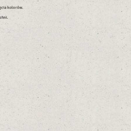
ęcia kolorów.
chni.