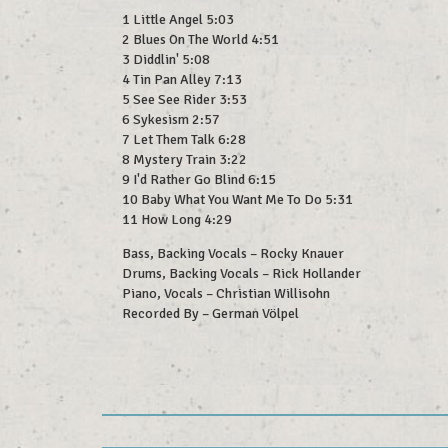
1 Little Angel 5:03
2 Blues On The World 4:51
3 Diddlin' 5:08
4 Tin Pan Alley 7:13
5 See See Rider 3:53
6 Sykesism 2:57
7 Let Them Talk 6:28
8 Mystery Train 3:22
9 I'd Rather Go Blind 6:15
10 Baby What You Want Me To Do 5:31
11 How Long 4:29
Bass, Backing Vocals – Rocky Knauer
Drums, Backing Vocals – Rick Hollander
Piano, Vocals – Christian Willisohn
Recorded By – German Völpel