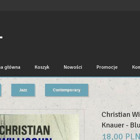
na główna
Koszyk
Nowości
Promocje
Kon
Jazz
Contemporary
Christian Wi
Knauer - Bl
18,
00
PL