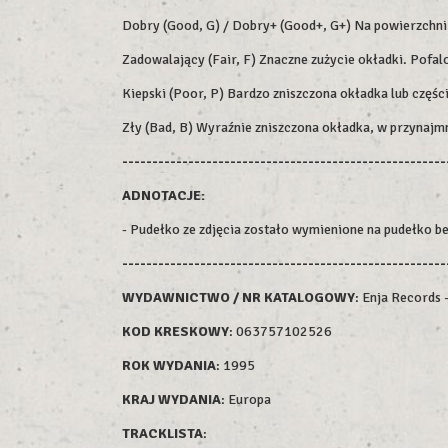
Dobry (Good, G) / Dobry+ (Good+, G+) Na powierzchni m
Zadowalający (Fair, F) Znaczne zużycie okładki. Pofalo
Kiepski (Poor, P) Bardzo zniszczona okładka lub części
Zły (Bad, B) Wyraźnie zniszczona okładka, w przynajm
------------------------------------------------------
ADNOTACJE:
- Pudełko ze zdjęcia zostało wymienione na pudełko b
------------------------------------------------------
WYDAWNICTWO / NR KATALOGOWY
: Enja Records
KOD KRESKOWY
:
063757102526
ROK WYDAN
IA
: 1995
KRAJ WYDANIA
: Europa
TRACKLISTA
: