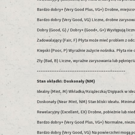
Bardzo dobry+ (Very Good Plus, VG+) Drobne, miejsco
Bardzo dobry (Very Good, VG) Liczne, drobne zarysowa
Dobry (Good, G) / Dobry+ (Good+, G+) Występują liczne
Zadowalający (Fair, F) Płyta może mieć problem z odc
Kiepski (Poor, P) Wyraźnie zużycie nośnika. Płyta ni
Zły (Bad, B) Liczne, wyraźne zarysowania lub pęknięc
-------------------------------------------------
Stan okładki:
Doskonały (NM)
Idealny (Mint, M) Wkładka/Książeczka/Digipack w idea
Doskonały (Near Mint, NM) Stan bliski ideału. Minimal
Rewelacyjny (Excellent, EX) Drobne, pobieżnie lub nie
Bardzo dobry+ (Very Good Plus, VG+) Normalne, niezna
Bardzo dobry (Very Good, VG) Na powierzchni mogą poja