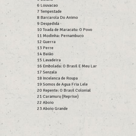
6 Louvacao
7 Tempestade
8 Barcarola Do Animo
9 Despedida
10 Toada de Maracatu: O Povo
11 Modinha: Pernambuco
12 Guerra
13 Perre
14 Baião
15 Lavadeira
16 Embolada: O Brasil E Meu Lar
17 Senzala
18 Incelenca de Roupa
19 Somos de Agua Fria Lele
20 Repente: O Brasil Colonial
21 Caramuru (Reprise)
22 Aboio
23 Aboio Grande