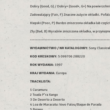
Dobry (Good, G) / Dobry+ (Good+, G+) Na powierzchni m
Zadowalający (Fair, F) Znaczne zużycie okładki. Pofalo
Kiepski (Poor, P) Bardzo zniszczona okładka lub części
Zły (Bad, B) Wyraźnie zniszczona okładka, w przynajm
------------------------------------------------------
WYDAWNICTWO / NR KATALOGOWY
: Sony Classica
KOD KRESKOWY
:
5 099706 288220
ROK WYDAN
IA
: 1997
KRAJ WYDANIA
: Europa
TRACKLISTA
:
1 Caramuru
2 Toada P'ra Xango
3 De Deserto a Deserto
4 Loa de Maracatu: Vovo Falou/Baque de Parada
5 Baiano