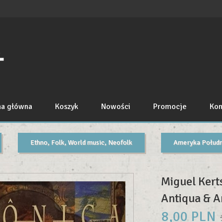
na główna
Koszyk
Nowości
Promocje
Kon
Ethno, Folk, World music, Neofolk
Ameryka Połud
Miguel Kert
Antiqua & 
8,
00
PLN