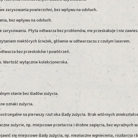
we zarysowania powierzchni, bez wpływu na odsłuch.
nia, bez wpływu na odsłuch.
 zarysowania. Płyta odtwarza bez problemów, nie przeskakuje i nie zawiesz
zytaniem niektórych ścieżek, głównie w odtwarzaczu z czułym laserem.
e odtwarza bez przeskoków i powtórzeń.
ia. Wartość wyłącznie kolekcjonerska.
lnym stanie bez śladów zużycia.
ne oznaki zużycia.
dostrzegalne na pierwszy rzut oka ślady zużycia. Brak wtórnych zniekształc
czne zużycie, np. miejscowe przetarcia i drobne zagięcia, bez wyraźnych w
wić się miejscowe ślady zużycia, np. nieznaczne wgniecenia, rozdarcia i 