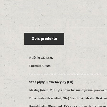
Opis produktu
Nośnik: CD 1szt.
Format: Album
--------------------------------------------------
Stan płyty: Rewelacyjny (EX)
Idealny (Mint, M) Płyta nowa lub nieużywana, powierz
Doskonały (Near Mint, NM) Stan bliski ideału. Brak 
Rewelacyjny (Excellent, EX) Kilka drobnych, na pierw