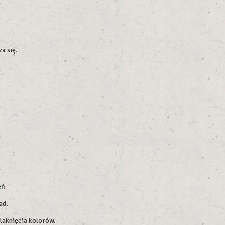
a się.
eń
ad.
blaknięcia kolorów.