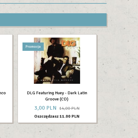
Promocja
nco
DLG Featuring Huey - Dark Latin
Groove (CD)
3,
00
PLN
14,00 PLN
Oszczędzasz 11.00 PLN