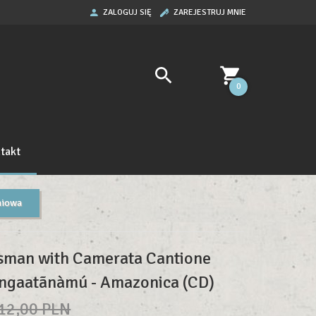
ZALOGUJ SIĘ
ZAREJESTRUJ MNIE
0
takt
niowa
sman with Camerata Cantione
Angaatãnàmú - Amazonica (CD)
12,00 PLN