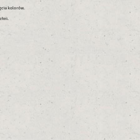
ęcia kolorów.
chni.