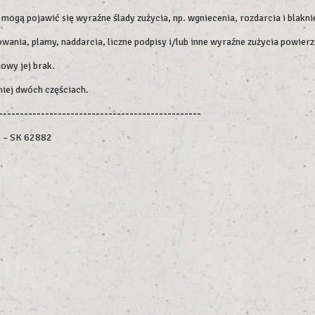
ogą pojawić się wyraźne ślady zużycia, np. wgniecenia, rozdarcia i blakni
wania, plamy, naddarcia, liczne podpisy i/lub inne wyraźne zużycia powierz
owy jej brak.
niej dwóch częściach.
------------------------------------------------
l – SK 62882