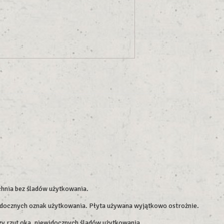
chnia bez śladów użytkowania.
widocznych oznak użytkowania. Płyta używana wyjątkowo ostrożnie.
szy rzut oka, niewidocznych śladów użytkowania