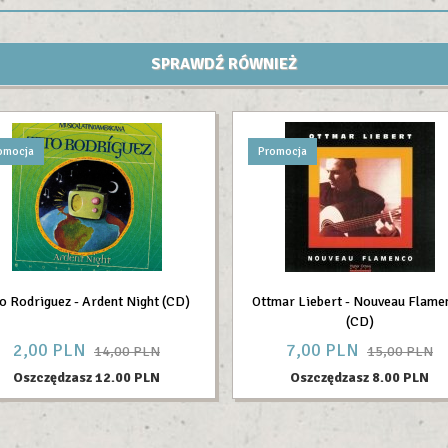
SPRAWDŹ RÓWNIEŻ
omocja
Promocja
to Rodriguez - Ardent Night (CD)
Ottmar Liebert - Nouveau Flame
(CD)
2,
00
PLN
7,
00
PLN
14,00 PLN
15,00 PLN
Oszczędzasz 12.00 PLN
Oszczędzasz 8.00 PLN