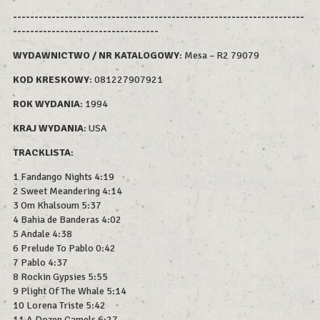
--------------------------------------------------------------------
----------------------------------
WYDAWNICTWO / NR KATALOGOWY
: Mesa – R2 79079
KOD KRESKOWY
:
081227907921
ROK WYDAN
IA
: 1994
KRAJ WYDANIA
: USA
TRACKLISTA
:
1 Fandango Nights 4:19
2 Sweet Meandering 4:14
3 Om Khalsoum 5:37
4 Bahia de Banderas 4:02
5 Andale 4:38
6 Prelude To Pablo 0:42
7 Pablo 4:37
8 Rockin Gypsies 5:55
9 Plight Of The Whale 5:14
10 Lorena Triste 5:42
11 A Dozen Camels 6:27