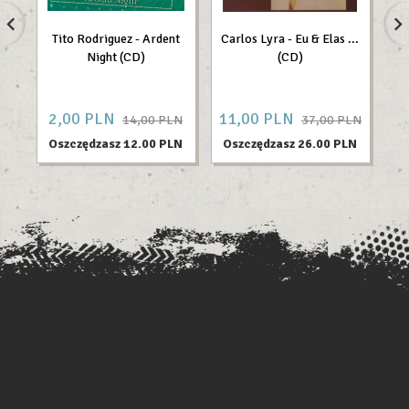
Tito Rodriguez - Ardent
Carlos Lyra - Eu & Elas ...
Night (CD)
(CD)
D
2,
00
PLN
11,
00
PLN
3
14,00 PLN
37,00 PLN
Oszczędzasz 12.00 PLN
Oszczędzasz 26.00 PLN
O