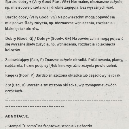
Bardzo dobry + (Very Good Plus, VG+) Normalne, nieznaczne zużycie,
np. miejscowe przetarcia i drobne zagięcia, bez wyraźnych wad.
Bardzo dobry (Very Good, VG) Na powierzchni mogą pojawić się
miejscowe ślady zużycia, np. nieznaczne wgniecenia, rozdarcia i
blaknięcia kolorów.
Dobry (Good, G) / Dobry+ (Good+, G+) Na powierzchni mogą pojawić
się wyraźne ślady zużycia, np. wgniecenia, rozdarcia i blaknięcia
kolorów.
Zadowalający (Fair, F) Znaczne zużycie okładki. Pofalowania, plamy,
naddarcia, liczne podpisy i/lub inne wyraźne zużycia powierzchni.
Kiepski (Poor, P) Bardzo zniszczona okładka lub częściowy jej brak.
Zły (Bad, B) Wyraźnie zniszczona okładka, w przynajmniej dwóch
częściach.
--------------------------------------------------------------------
----------------------------------
ADNOTACJE:
- Stempel "Promo" na frontowej stronie książeczki