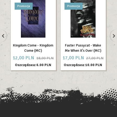
Promocja
Promocja
Kingdom Come - Kingdom
Faster Pussycat - Wake
W
Come (MC)
Me When It's Over (MC)
12,
00
PLN
17,
00
PLN
20
18,00 PLN
27,00 PLN
Oszczędzasz 6.00 PLN
Oszczędzasz 10.00 PLN
O