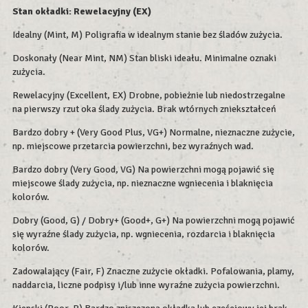
Stan okładki: Rewelacyjny (EX)
Idealny (Mint, M) Poligrafia w idealnym stanie bez śladów zużycia.
Doskonały (Near Mint, NM) Stan bliski ideału. Minimalne oznaki
zużycia.
Rewelacyjny (Excellent, EX) Drobne, pobieżnie lub niedostrzegalne
na pierwszy rzut oka ślady zużycia. Brak wtórnych zniekształceń
Bardzo dobry + (Very Good Plus, VG+) Normalne, nieznaczne zużycie,
np. miejscowe przetarcia powierzchni, bez wyraźnych wad.
Bardzo dobry (Very Good, VG) Na powierzchni mogą pojawić się
miejscowe ślady zużycia, np. nieznaczne wgniecenia i blaknięcia
kolorów.
Dobry (Good, G) / Dobry+ (Good+, G+) Na powierzchni mogą pojawić
się wyraźne ślady zużycia, np. wgniecenia, rozdarcia i blaknięcia
kolorów.
Zadowalający (Fair, F) Znaczne zużycie okładki. Pofalowania, plamy,
naddarcia, liczne podpisy i/lub inne wyraźne zużycia powierzchni.