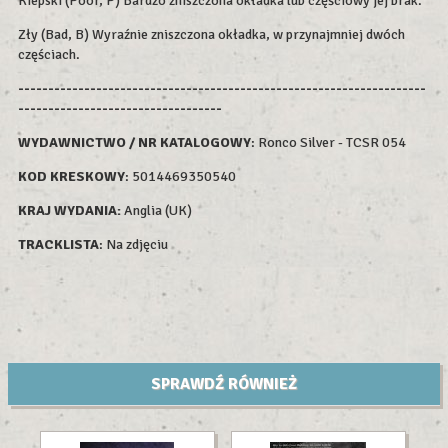
Kiepski (Poor, P) Bardzo zniszczona okładka lub częściowy jej brak.
Zły (Bad, B) Wyraźnie zniszczona okładka, w przynajmniej dwóch
częściach.
--------------------------------------------------------------------
----------------------------------
WYDAWNICTWO / NR KATALOGOWY
: Ronco Silver - TCSR 054
KOD KRESKOWY
: 5014469350540
KRAJ WYDANIA:
Anglia (UK)
TRACKLISTA
: Na zdjęciu
SPRAWDŹ RÓWNIEŻ