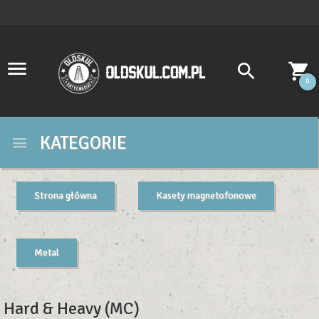
0
KATEGORIE
Strona główna
Kasety magnetofonowe
Metal
Hard & Heavy (MC)