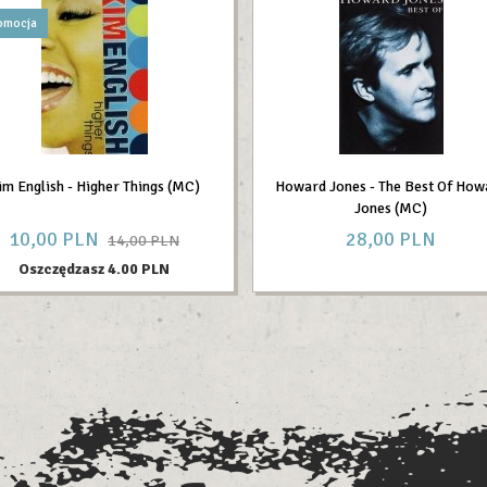
omocja
im English - Higher Things (MC)
Howard Jones - The Best Of How
Jones (MC)
10,
00
PLN
28,
00
PLN
14,00 PLN
Oszczędzasz 4.00 PLN