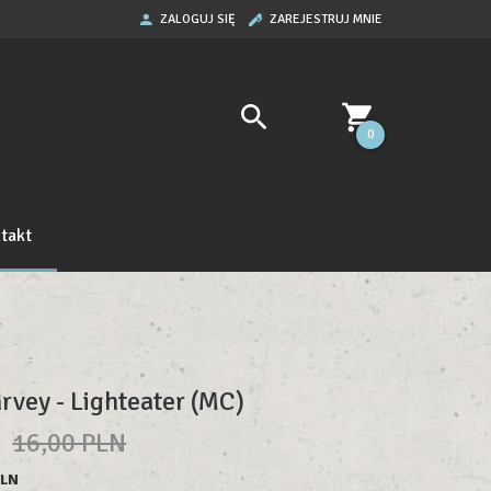
ZALOGUJ SIĘ
ZAREJESTRUJ MNIE
0
takt
arvey - Lighteater (MC)
N
16,00 PLN
PLN