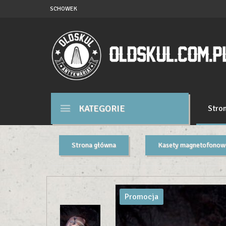
SCHOWEK
KATEGORIE
Stro
Strona główna
Kasety magnetofonow
Promocja