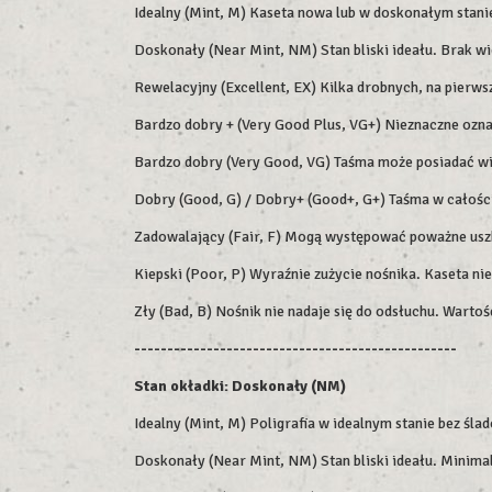
Idealny (Mint, M) Kaseta nowa lub w doskonałym stani
Doskonały (Near Mint, NM) Stan bliski ideału. Brak 
Rewelacyjny (Excellent, EX) Kilka drobnych, na pierw
Bardzo dobry + (Very Good Plus, VG+) Nieznaczne oznak
Bardzo dobry (Very Good, VG) Taśma może posiadać wi
Dobry (Good, G) / Dobry+ (Good+, G+) Taśma w całości
Zadowalający (Fair, F) Mogą występować poważne uszk
Kiepski (Poor, P) Wyraźnie zużycie nośnika. Kaseta ni
Zły (Bad, B) Nośnik nie nadaje się do odsłuchu. Warto
-------------------------------------------------
Stan okładki: Doskonały (NM)
Idealny (Mint, M) Poligrafia w idealnym stanie bez śla
Doskonały (Near Mint, NM) Stan bliski ideału. Minimal