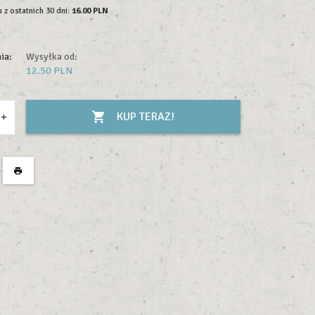
 z ostatnich 30 dni:
16.00 PLN
ia:
Wysyłka od:
12.50 PLN
KUP TERAZ!