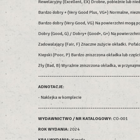
Rewelacyjny (Excellent, EX) Drobne, pobieżnie lub nie
Bardzo dobry + (Very Good Plus, VG+) Normalne, niezn
Bardzo dobry (Very Good, VG) Na powierzchni mogą poja
Dobry (Good, G) / Dobry+ (Good+, G+) Na powierzchni m
Zadowalający (Fair, F) Znaczne zużycie okładki. Pofalo
Kiepski (Poor, P) Bardzo zniszczona okładka lub części
Zły (Bad, B) Wyraźnie zniszczona okładka, w przynajm
------------------------------------------------------
ADNOTACJE:
- Naklejka w komplecie
------------------------------------------------------
WYDAWNICTWO / NR KATALOGOWY
: CO-001
ROK WYDAN
IA:
2024
KRAJ WYDANIA:
Kanada