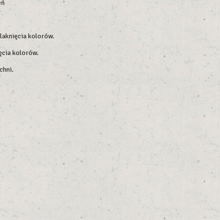
eń
blaknięcia kolorów.
ęcia kolorów.
chni.