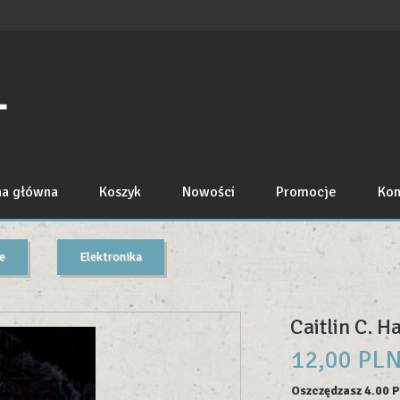
na główna
Koszyk
Nowości
Promocje
Kon
e
Elektronika
Caitlin C. H
12,
00
PL
Oszczędzasz 4.00 