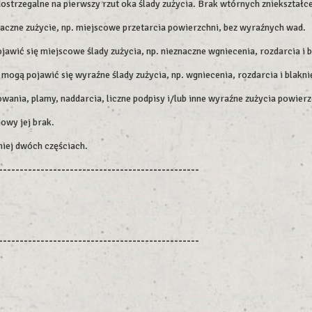
dostrzegalne na pierwszy rzut oka ślady zużycia. Brak wtórnych zniekształc
aczne zużycie, np. miejscowe przetarcia powierzchni, bez wyraźnych wad.
wić się miejscowe ślady zużycia, np. nieznaczne wgniecenia, rozdarcia i 
ogą pojawić się wyraźne ślady zużycia, np. wgniecenia, rozdarcia i blakni
wania, plamy, naddarcia, liczne podpisy i/lub inne wyraźne zużycia powierz
owy jej brak.
niej dwóch częściach.
------------------------------------------------
------------------------------------------------