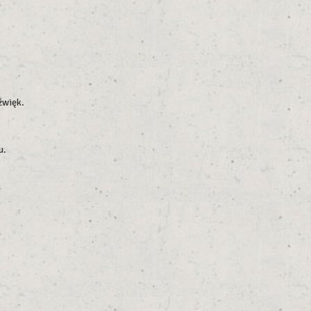
źwięk.
u.