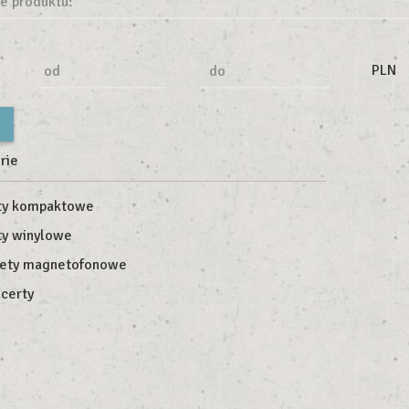
e produktu:
PLN
od
do
rie
ty kompaktowe
ty winylowe
ety magnetofonowe
certy