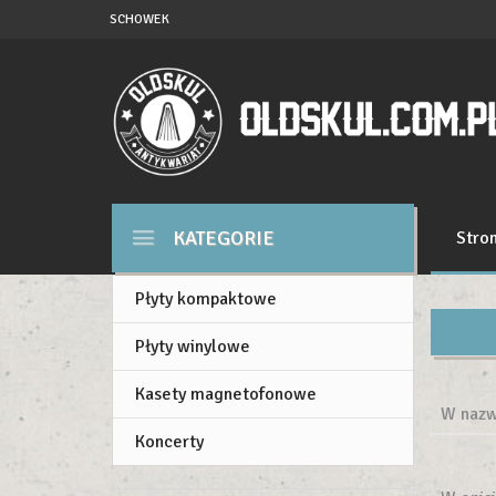
SCHOWEK
KATEGORIE
Stro
Płyty kompaktowe
Płyty winylowe
Kasety magnetofonowe
W nazw
Koncerty