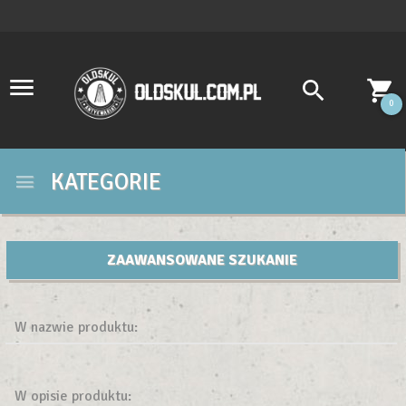
0
KATEGORIE
ZAAWANSOWANE SZUKANIE
W nazwie produktu:
W opisie produktu: