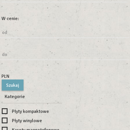
W cenie:
od
do
PLN
Kategorie
Płyty kompaktowe
Płyty winylowe
Kasety magnetofonowe