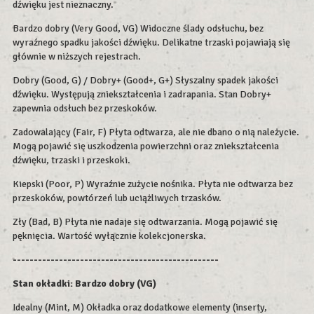
dźwięku jest nieznaczny.
Bardzo dobry (Very Good, VG) Widoczne ślady odsłuchu, bez
wyraźnego spadku jakości dźwięku. Delikatne trzaski pojawiają się
głównie w niższych rejestrach.
Dobry (Good, G) / Dobry+ (Good+, G+) Słyszalny spadek jakości
dźwięku. Występują zniekształcenia i zadrapania. Stan Dobry+
zapewnia odsłuch bez przeskoków.
Zadowalający (Fair, F) Płyta odtwarza, ale nie dbano o nią należycie.
Mogą pojawić się uszkodzenia powierzchni oraz zniekształcenia
dźwięku, trzaski i przeskoki.
Kiepski (Poor, P) Wyraźnie zużycie nośnika. Płyta nie odtwarza bez
przeskoków, powtórzeń lub uciążliwych trzasków.
Zły (Bad, B) Płyta nie nadaje się odtwarzania. Mogą pojawić się
pęknięcia. Wartość wyłącznie kolekcjonerska.
-------------------------------------------------
Stan okładki: Bardzo dobry (VG)
Idealny (Mint, M) Okładka oraz dodatkowe elementy (inserty,