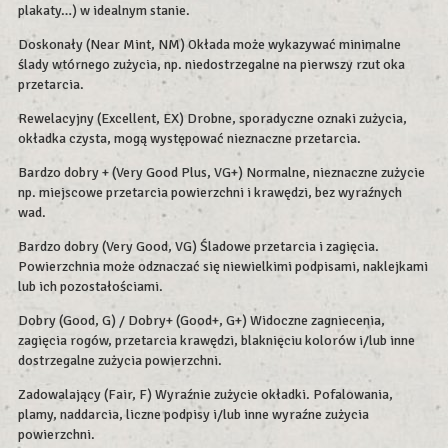
plakaty…) w idealnym stanie.
Doskonały (Near Mint, NM) Okłada może wykazywać minimalne
ślady wtórnego zużycia, np. niedostrzegalne na pierwszy rzut oka
przetarcia.
Rewelacyjny (Excellent, EX) Drobne, sporadyczne oznaki zużycia,
okładka czysta, mogą występować nieznaczne przetarcia.
Bardzo dobry + (Very Good Plus, VG+) Normalne, nieznaczne zużycie
np. miejscowe przetarcia powierzchni i krawędzi, bez wyraźnych
wad.
Bardzo dobry (Very Good, VG) Śladowe przetarcia i zagięcia.
Powierzchnia może odznaczać się niewielkimi podpisami, naklejkami
lub ich pozostałościami.
Dobry (Good, G) / Dobry+ (Good+, G+) Widoczne zagniecenia,
zagięcia rogów, przetarcia krawędzi, blaknięciu kolorów i/lub inne
dostrzegalne zużycia powierzchni.
Zadowalający (Fair, F) Wyraźnie zużycie okładki. Pofalowania,
plamy, naddarcia, liczne podpisy i/lub inne wyraźne zużycia
powierzchni.