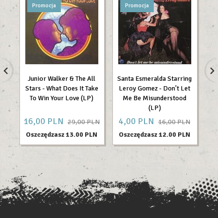
Promocja
Promocja
Junior Walker & The All
Santa Esmeralda Starring
Stars - What Does It Take
Leroy Gomez - Don't Let
To Win Your Love (LP)
Me Be Misunderstood
(LP)
16,
00
PLN
4,
00
PLN
17
29,00 PLN
16,00 PLN
Oszczędzasz 13.00 PLN
Oszczędzasz 12.00 PLN
O