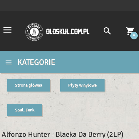
0
KATEGORIE
Strona główna
Płyty winylowe
Soul, Funk
Alfonzo Hunter - Blacka Da Berry (2LP)