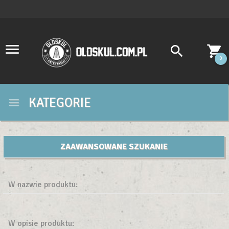
0
KATEGORIE
ZAAWANSOWANE SZUKANIE
W nazwie produktu:
W opisie produktu: