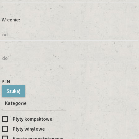
W cenie:
od
do
PLN
Kategorie
Płyty kompaktowe
Płyty winylowe
Kasety magnetofonowe