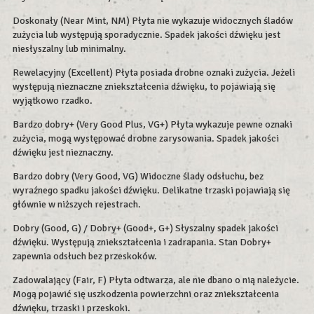
Doskonały (Near Mint, NM) Płyta nie wykazuje widocznych śladów
zużycia lub występują sporadycznie. Spadek jakości dźwięku jest
niesłyszalny lub minimalny.
Rewelacyjny (Excellent) Płyta posiada drobne oznaki zużycia. Jeżeli
występują nieznaczne zniekształcenia dźwięku, to pojawiają się
wyjątkowo rzadko.
Bardzo dobry+ (Very Good Plus, VG+) Płyta wykazuje pewne oznaki
zużycia, mogą występować drobne zarysowania. Spadek jakości
dźwięku jest nieznaczny.
Bardzo dobry (Very Good, VG) Widoczne ślady odsłuchu, bez
wyraźnego spadku jakości dźwięku. Delikatne trzaski pojawiają się
głównie w niższych rejestrach.
Dobry (Good, G) / Dobry+ (Good+, G+) Słyszalny spadek jakości
dźwięku. Występują zniekształcenia i zadrapania. Stan Dobry+
zapewnia odsłuch bez przeskoków.
Zadowalający (Fair, F) Płyta odtwarza, ale nie dbano o nią należycie.
Mogą pojawić się uszkodzenia powierzchni oraz zniekształcenia
dźwięku, trzaski i przeskoki.