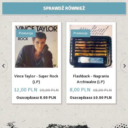
SPRAWDŹ RÓWNIEŻ
Promocja
Promocja
Vince Taylor - Super Rock
Flashback - Nagrania
(LP)
Archiwalne (LP)
12,
00
PLN
8,
00
PLN
48
20,00 PLN
18,00 PLN
Oszczędzasz 8.00 PLN
Oszczędzasz 10.00 PLN
O