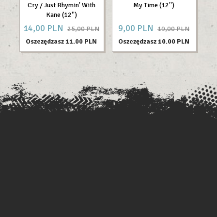
Cry / Just Rhymin' With
My Time (12'')
Kane (12'')
14,
00
PLN
9,
00
PLN
24
25,00 PLN
19,00 PLN
Oszczędzasz 11.00 PLN
Oszczędzasz 10.00 PLN
O