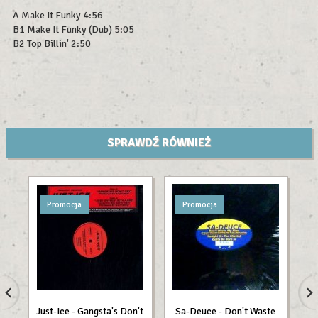
A Make It Funky 4:56
B1 Make It Funky (Dub) 5:05
B2 Top Billin' 2:50
SPRAWDŹ RÓWNIEŻ
Promocja
Promocja
Just-Ice - Gangsta's Don't
Sa-Deuce - Don't Waste
H