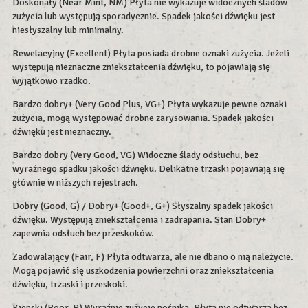
Doskonały (Near Mint, NM) Płyta nie wykazuje widocznych śladów
zużycia lub występują sporadycznie. Spadek jakości dźwięku jest
niesłyszalny lub minimalny.
Rewelacyjny (Excellent) Płyta posiada drobne oznaki zużycia. Jeżeli
występują nieznaczne zniekształcenia dźwięku, to pojawiają się
wyjątkowo rzadko.
Bardzo dobry+ (Very Good Plus, VG+) Płyta wykazuje pewne oznaki
zużycia, mogą występować drobne zarysowania. Spadek jakości
dźwięku jest nieznaczny.
Bardzo dobry (Very Good, VG) Widoczne ślady odsłuchu, bez
wyraźnego spadku jakości dźwięku. Delikatne trzaski pojawiają się
głównie w niższych rejestrach.
Dobry (Good, G) / Dobry+ (Good+, G+) Słyszalny spadek jakości
dźwięku. Występują zniekształcenia i zadrapania. Stan Dobry+
zapewnia odsłuch bez przeskoków.
Zadowalający (Fair, F) Płyta odtwarza, ale nie dbano o nią należycie.
Mogą pojawić się uszkodzenia powierzchni oraz zniekształcenia
dźwięku, trzaski i przeskoki.
Kiepski (Poor, P) Wyraźnie zużycie nośnika. Płyta nie odtwarza bez