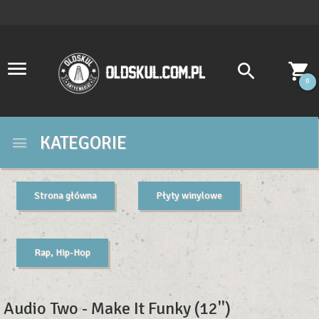
0
KATEGORIE
Strona główna
Płyty winylowe
Rap, Hip-Hop
Audio Two - Make It Funky (12'')