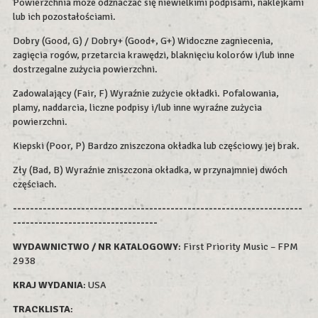
Powierzchnia może odznaczać się niewielkimi podpisami, naklejkami
lub ich pozostałościami.
Dobry (Good, G) / Dobry+ (Good+, G+) Widoczne zagniecenia,
zagięcia rogów, przetarcia krawędzi, blaknięciu kolorów i/lub inne
dostrzegalne zużycia powierzchni.
Zadowalający (Fair, F) Wyraźnie zużycie okładki. Pofalowania,
plamy, naddarcia, liczne podpisy i/lub inne wyraźne zużycia
powierzchni.
Kiepski (Poor, P) Bardzo zniszczona okładka lub częściowy jej brak.
Zły (Bad, B) Wyraźnie zniszczona okładka, w przynajmniej dwóch
częściach.
--------------------------------------------------------------------
----------------------------------
WYDAWNICTWO / NR KATALOGOWY
: First Priority Music – FPM
2938
KRAJ WYDANIA
: USA
TRACKLISTA
: