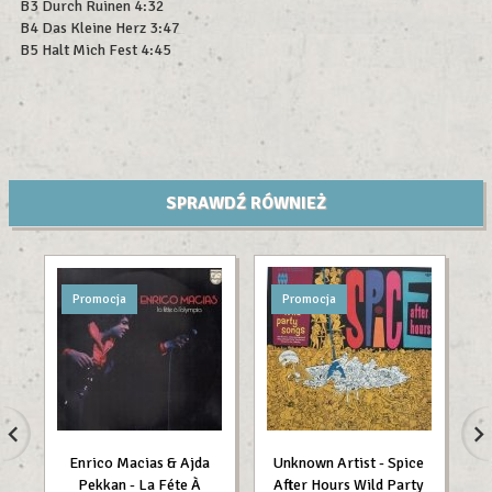
B3 Durch Ruinen 4:32
B4 Das Kleine Herz 3:47
B5 Halt Mich Fest 4:45
SPRAWDŹ RÓWNIEŻ
Promocja
Promocja
Enrico Macias & Ajda
Unknown Artist - Spice
Th
Pekkan - La Féte À
After Hours Wild Party