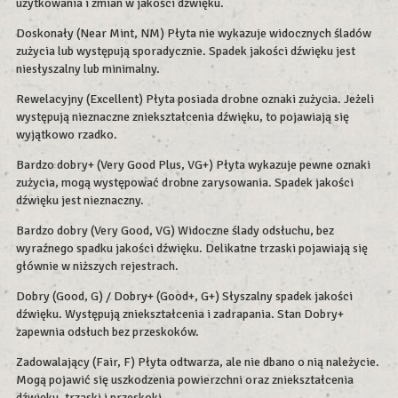
użytkowania i zmian w jakości dźwięku.
Doskonały (Near Mint, NM) Płyta nie wykazuje widocznych śladów
zużycia lub występują sporadycznie. Spadek jakości dźwięku jest
niesłyszalny lub minimalny.
Rewelacyjny (Excellent) Płyta posiada drobne oznaki zużycia. Jeżeli
występują nieznaczne zniekształcenia dźwięku, to pojawiają się
wyjątkowo rzadko.
Bardzo dobry+ (Very Good Plus, VG+) Płyta wykazuje pewne oznaki
zużycia, mogą występować drobne zarysowania. Spadek jakości
dźwięku jest nieznaczny.
Bardzo dobry (Very Good, VG) Widoczne ślady odsłuchu, bez
wyraźnego spadku jakości dźwięku. Delikatne trzaski pojawiają się
głównie w niższych rejestrach.
Dobry (Good, G) / Dobry+ (Good+, G+) Słyszalny spadek jakości
dźwięku. Występują zniekształcenia i zadrapania. Stan Dobry+
zapewnia odsłuch bez przeskoków.
Zadowalający (Fair, F) Płyta odtwarza, ale nie dbano o nią należycie.
Mogą pojawić się uszkodzenia powierzchni oraz zniekształcenia
dźwięku, trzaski i przeskoki.