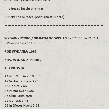
- Oryginalny insert w komplecie
- Podpis na labelu strony B
- Sticker na okładce (podpis na stickerze)
--------------------------------------------------------------------
----------------------------------
WYDAWNICTWO / NR KATALOGOWY
: EMI – 1C 066 14 7034 1,
EMI – 066 14 7034 1
ROK WYDAN
IA
: 1985
KRAJ WYDANIA
: Niemcy
TRACKLISTA
:
A1 Nur Mit Dir 4:10
A2 Verliebte Jungs 3:46
A3 Darum 3:46
A4 Kleine Seen 4:06
A5 Ohne Mich 3:26
B1 Der Wal 3:42
B2 In Dieser Nacht 3:31