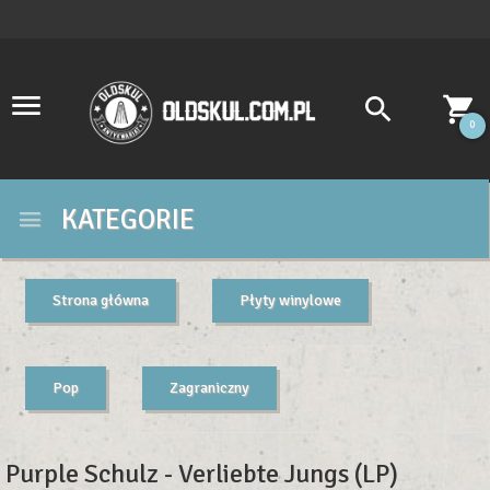
0
KATEGORIE
Strona główna
Płyty winylowe
Pop
Zagraniczny
Purple Schulz - Verliebte Jungs (LP)