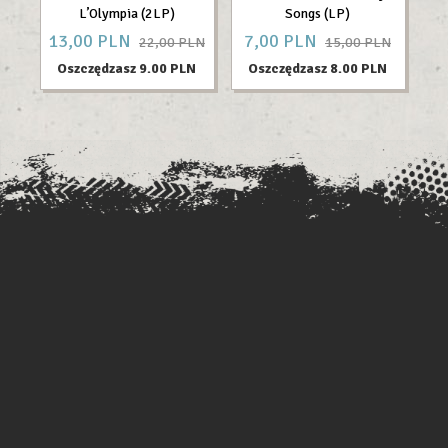
L’Olympia (2LP)
Songs (LP)
13,
00
PLN
7,
00
PLN
10
22,00 PLN
15,00 PLN
Oszczędzasz 9.00 PLN
Oszczędzasz 8.00 PLN
O