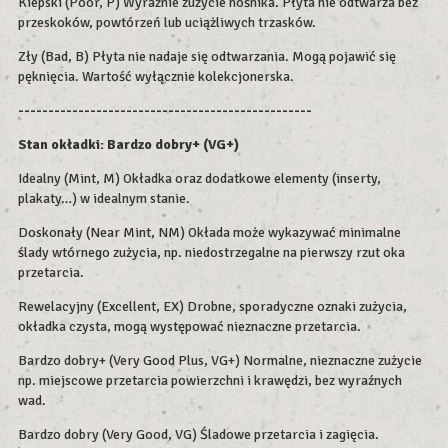
Kiepski (Poor, P) Wyraźnie zużycie nośnika. Płyta nie odtwarza bez
przeskoków, powtórzeń lub uciążliwych trzasków.
Zły (Bad, B) Płyta nie nadaje się odtwarzania. Mogą pojawić się
pęknięcia. Wartość wyłącznie kolekcjonerska.
-------------------------------------------------
Stan okładki: Bardzo dobry+ (VG+)
Idealny (Mint, M) Okładka oraz dodatkowe elementy (inserty,
plakaty…) w idealnym stanie.
Doskonały (Near Mint, NM) Okłada może wykazywać minimalne
ślady wtórnego zużycia, np. niedostrzegalne na pierwszy rzut oka
przetarcia.
Rewelacyjny (Excellent, EX) Drobne, sporadyczne oznaki zużycia,
okładka czysta, mogą występować nieznaczne przetarcia.
Bardzo dobry+ (Very Good Plus, VG+) Normalne, nieznaczne zużycie
np. miejscowe przetarcia powierzchni i krawędzi, bez wyraźnych
wad.
Bardzo dobry (Very Good, VG) Śladowe przetarcia i zagięcia.