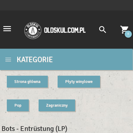
0
KATEGORIE
Strona główna
Płyty winylowe
Pop
Zagraniczny
Bots - Entrüstung (LP)