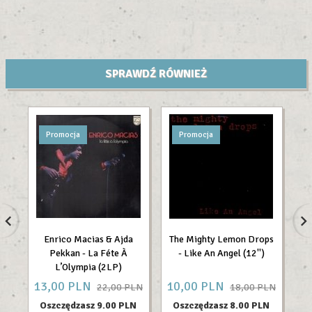
SPRAWDŹ RÓWNIEŻ
Promocja
Promocja
Enrico Macias & Ajda
The Mighty Lemon Drops
U
Pekkan - La Féte À
- Like An Angel (12'')
A
L’Olympia (2LP)
13,
00
PLN
10,
00
PLN
7
22,00 PLN
18,00 PLN
Oszczędzasz 9.00 PLN
Oszczędzasz 8.00 PLN
O