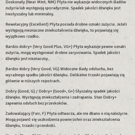
Doskonały (Near Mint, NM) Płyta nie wykazuje widocznych śladów
zużycia lub występują sporadycznie. Spadek jakości dźwięku jest
niesłyszalny lub minimalny.
Rewelacyjny (Excellent) Płyta posiada drobne oznaki zużycia. Jeżeli
występują nieznaczne zniekształcenia dźwięku, to pojawiają się
wyjątkowo rzadko.
Bardzo dobry+ (Very Good Plus, VG+) Płyta wykazuje pewne oznaki
zużycia, mogą występować drobne zarysowania. Spadek jakości
dźwięku jest nieznaczny.
Bardzo dobry (Very Good, VG) Widoczne ślady odsłuchu, bez
wyraźnego spadku jakości dźwięku. Delikatne trzaski pojawiają się
głównie w niższych rejestrach.
Dobry (Good, G) / Dobry+ (Good+, G+) Słyszalny spadek jakości
dźwięku. Występują zniekształcenia i zadrapania. Stan Dobry+
zapewnia odsłuch bez przeskoków.
Zadowalający (Fair, F) Płyta odtwarza, ale nie dbano o nią należycie.
Mogą pojawić się uszkodzenia powierzchni oraz zniekształcenia
dźwięku, trzaski i przeskoki.