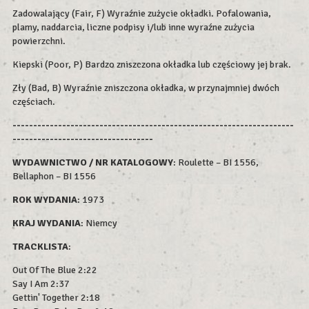
Zadowalający (Fair, F) Wyraźnie zużycie okładki. Pofalowania,
plamy, naddarcia, liczne podpisy i/lub inne wyraźne zużycia
powierzchni.
Kiepski (Poor, P) Bardzo zniszczona okładka lub częściowy jej brak.
Zły (Bad, B) Wyraźnie zniszczona okładka, w przynajmniej dwóch
częściach.
--------------------------------------------------------------------
----------------------------------
WYDAWNICTWO / NR KATALOGOWY
: Roulette – BI 1556,
Bellaphon – BI 1556
ROK WYDAN
IA
: 1973
KRAJ WYDANIA
: Niemcy
TRACKLISTA
:
Out Of The Blue 2:22
Say I Am 2:37
Gettin' Together 2:18