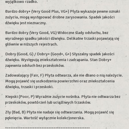
wyjątkowo rzadko.
Bardzo dobry+ (Very Good Plus, VG+) Płyta wykazuje pewne oznaki
zużycia, mogą występować drobne zarysowania. Spadek jakości
dźwięku jest nieznaczny.
Bardzo dobry (Very Good, VG) Widoczne ślady odsłuchu, bez
wyraźnego spadku jakości dźwięku. Delikatne trzaski pojawiają się
głównie w niższych rejestrach.
Dobry (Good, G) / Dobry+ (Good+, G+) Słyszalny spadek jakości
dźwięku. Występują zniekształcenia i zadrapania. Stan Dobry+
zapewnia odsłuch bez przeskoków.
Zadowalający (Fair, F) Płyta odtwarza, ale nie dbano o nią należycie.
Mogą pojawić się uszkodzenia powierzchni oraz zniekształcenia
dźwięku, trzaski i przeskoki.
Kiepski (Poor, P) Wyraźnie zużycie nośnika. Płyta nie odtwarza bez
przeskoków, powtórzeń lub uciążliwych trzasków.
Zły (Bad, B) Płyta nie nadaje się odtwarzania. Mogą pojawić się
pęknięcia. Wartość wyłącznie kolekcjonerska.
-------------------------------------------------