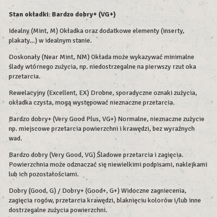
Stan okładki: Bardzo dobry+ (VG+)
Idealny (Mint, M) Okładka oraz dodatkowe elementy (inserty,
plakaty…) w idealnym stanie.
Doskonały (Near Mint, NM) Okłada może wykazywać minimalne
ślady wtórnego zużycia, np. niedostrzegalne na pierwszy rzut oka
przetarcia.
Rewelacyjny (Excellent, EX) Drobne, sporadyczne oznaki zużycia,
okładka czysta, mogą występować nieznaczne przetarcia.
Bardzo dobry+ (Very Good Plus, VG+) Normalne, nieznaczne zużycie
np. miejscowe przetarcia powierzchni i krawędzi, bez wyraźnych
wad.
Bardzo dobry (Very Good, VG) Śladowe przetarcia i zagięcia.
Powierzchnia może odznaczać się niewielkimi podpisami, naklejkami
lub ich pozostałościami.
Dobry (Good, G) / Dobry+ (Good+, G+) Widoczne zagniecenia,
zagięcia rogów, przetarcia krawędzi, blaknięciu kolorów i/lub inne
dostrzegalne zużycia powierzchni.