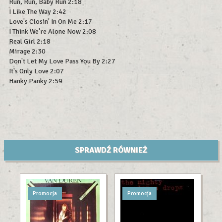
Run, Run, Baby Run 2:18
I Like The Way 2:42
Love's Closin' In On Me 2:17
I Think We're Alone Now 2:08
Real Girl 2:18
Mirage 2:30
Don't Let My Love Pass You By 2:27
It's Only Love 2:07
Hanky Panky 2:59
SPRAWDŹ RÓWNIEŻ
Promocja
Promocja