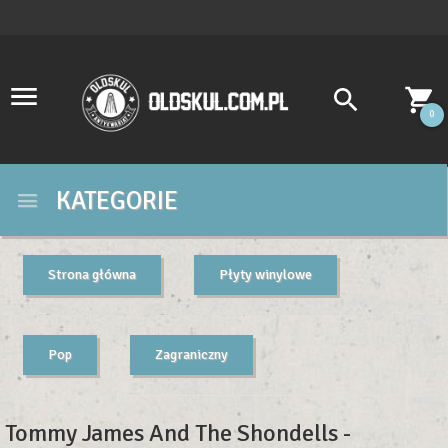
0
KATEGORIE
Strona główna
Płyty winylowe
Pop
Zagraniczny
Tommy James And The Shondells -