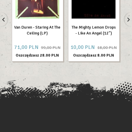
Van Duren - Staring At The
The Mighty Lemon Drops
N
Ceiling (LP)
- Like An Angel (12'')
71,
00
PLN
10,
00
PLN
22
99,00 PLN
18,00 PLN
Oszczędzasz 28.00 PLN
Oszczędzasz 8.00 PLN
O