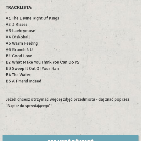
TRACKLISTA
:
A1 The Divine Right Of Kings
A2 3 Kisses
A3 Lachrymose
A4 Diskoball
A5 Warm Feeling
A6 Brunch 4 U
B1 Good Love
B2 What Make You Think You Can Do It?
B3 Sweep It Out Of Your Hair
B4 The Water
B5 A Friend Indeed
Jeżeli chcesz otrzymać więcej zdjęć przedmiotu - daj znać poprzez
"N
apisz do sprzedającego"