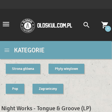
0
KATEGORIE
Strona główna
Płyty winylowe
Pop
Zagraniczny
Night Works - Tongue & Groove (LP)