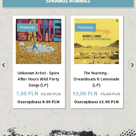
SPRAWDŹ RÓWNIEŻ
Promocja
Promocja
Unknown Artist - Spice
The Yearning -
Th
After Hours Wild Party
Dreamboats & Lemonade
Songs (LP)
(LP)
7,
00
PLN
53,
00
PLN
10
15,00 PLN
75,00 PLN
Oszczędzasz 8.00 PLN
Oszczędzasz 22.00 PLN
O