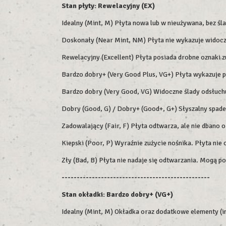
Stan płyty: Rewelacyjny (EX)
Idealny (Mint, M) Płyta nowa lub w nieużywana, bez śl
Doskonały (Near Mint, NM) Płyta nie wykazuje widoczn
Rewelacyjny (Excellent) Płyta posiada drobne oznaki z
Bardzo dobry+ (Very Good Plus, VG+) Płyta wykazuje 
Bardzo dobry (Very Good, VG) Widoczne ślady odsłuchu,
Dobry (Good, G) / Dobry+ (Good+, G+) Słyszalny spade
Zadowalający (Fair, F) Płyta odtwarza, ale nie dbano o
Kiepski (Poor, P) Wyraźnie zużycie nośnika. Płyta nie
Zły (Bad, B) Płyta nie nadaje się odtwarzania. Mogą p
-------------------------------------------------
Stan okładki: Bardzo dobry+ (VG+)
Idealny (Mint, M) Okładka oraz dodatkowe elementy (in