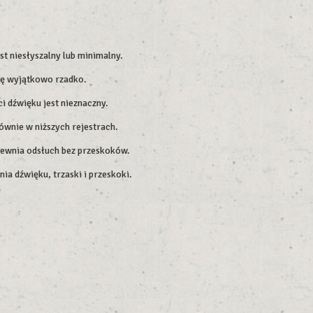
t niesłyszalny lub minimalny.
się wyjątkowo rzadko.
 dźwięku jest nieznaczny.
ównie w niższych rejestrach.
apewnia odsłuch bez przeskoków.
ia dźwięku, trzaski i przeskoki.