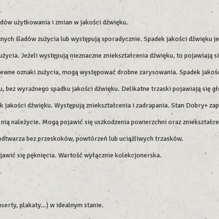
adów użytkowania i zmian w jakości dźwięku.
ych śladów zużycia lub występują sporadycznie. Spadek jakości dźwięku jes
użycia. Jeżeli występują nieznaczne zniekształcenia dźwięku, to pojawiają 
pewne oznaki zużycia, mogą występować drobne zarysowania. Spadek jakości
 bez wyraźnego spadku jakości dźwięku. Delikatne trzaski pojawiają się gł
k jakości dźwięku. Występują zniekształcenia i zadrapania. Stan Dobry+ z
 nią należycie. Mogą pojawić się uszkodzenia powierzchni oraz zniekształcen
 odtwarza bez przeskoków, powtórzeń lub uciążliwych trzasków.
ojawić się pęknięcia. Wartość wyłącznie kolekcjonerska.
serty, plakaty…) w idealnym stanie.