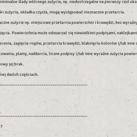
imalne ślady wtórnego zużycia, np. niedostrzegalne na pierwszy rzut oka 
aki zużycia, okładka czysta, mogą występować nieznaczne przetarcia.
czne zużycie np. miejscowe przetarcia powierzchni i krawędzi, bez wyraźn
ięcia. Powierzchnia może odznaczać się niewielkimi podpisami, naklejkami
enia, zagięcia rogów, przetarcia krawędzi, blaknięciu kolorów i/lub inne 
lowania, plamy, naddarcia, liczne podpisy i/lub inne wyraźne zużycia powier
owy jej brak.
niej dwóch częściach.
------------------------------------------------
------------------------------------------------
27