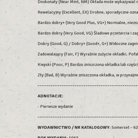
Doskonały (Near Mint, NM) Okłada może wykazywać min
Rewelacyjny (Excellent, EX) Drobne, sporadyczne ozn
Bardzo dobry+ (Very Good Plus, VG+) Normalne, niezna
Bardzo dobry (Very Good, VG) Śladowe przetarcia i zag
Dobry (Good, G) / Dobry+ (Good+, G+) Widoczne zagniec
Zadowalający (Fair, F) Wyraźnie zużycie okładki. Pofa
Kiepski (Poor, P) Bardzo zniszczona okładka lub części
Zły (Bad, B) Wyraźnie zniszczona okładka, w przynajm
------------------------------------------------------
ADNOTACJE:
- Pierwsze wydanie
------------------------------------------------------
WYDAWNICTWO / NR KATALOGOWY
: Somerset – 6
ROK WYDAN
IA
: 1965