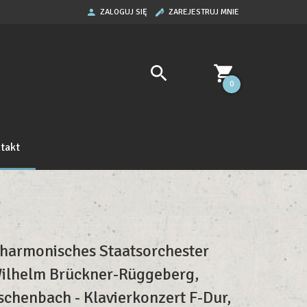
ZALOGUJ SIĘ
ZAREJESTRUJ MNIE
0
takt
lharmonisches Staatsorchester
ilhelm Brückner-Rüggeberg,
schenbach - Klavierkonzert F-Dur,