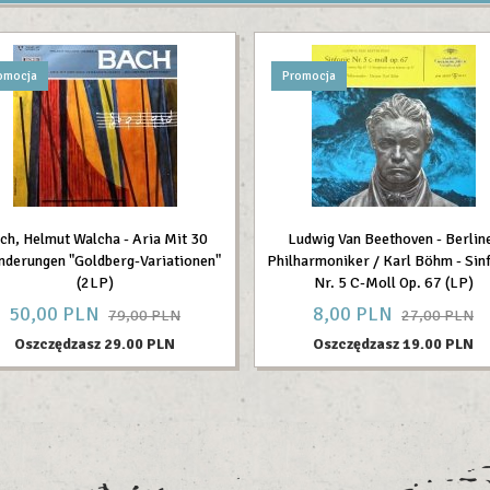
omocja
Promocja
ch, Helmut Walcha - Aria Mit 30
Ludwig Van Beethoven - Berlin
nderungen "Goldberg-Variationen"
Philharmoniker / Karl Böhm - Sin
(2LP)
Nr. 5 C-Moll Op. 67 (LP)
50,
00
PLN
8,
00
PLN
79,00 PLN
27,00 PLN
Oszczędzasz 29.00 PLN
Oszczędzasz 19.00 PLN