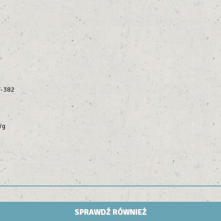
V-382
rg
SPRAWDŹ RÓWNIEŻ