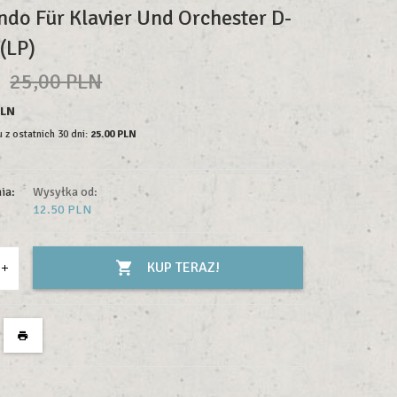
ndo Für Klavier Und Orchester D-
(LP)
N
25,00 PLN
PLN
 z ostatnich 30 dni:
25.00 PLN
ia:
Wysyłka od:
12.50 PLN
KUP TERAZ!