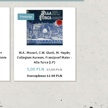
Promocja
er
W.A. Mozart, C.W. Gluck, M. Haydn;
fonie
Collegium Aureum, Franzjosef Maier -
Alla Turca (LP)
5,
00
PLN
17,00 PLN
Oszczędzasz 12.00 PLN