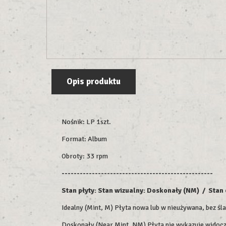
Opis produktu
Nośnik: LP 1szt.
Format: Album
Obroty: 33 rpm
--------------------------------------------------
Stan płyty: Stan wizualny: Doskonały (NM) / Sta
Idealny (Mint, M) Płyta nowa lub w nieużywana, bez śl
Doskonały (Near Mint, NM) Płyta nie wykazuje widoczn