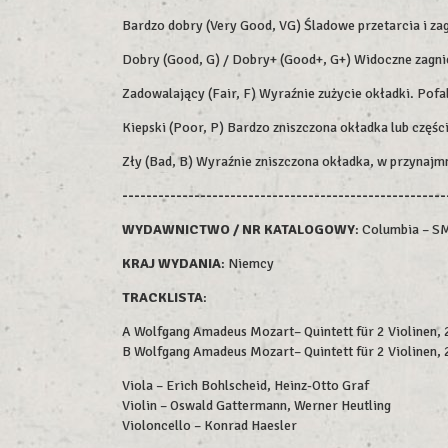
Bardzo dobry (Very Good, VG) Śladowe przetarcia i zag
Dobry (Good, G) / Dobry+ (Good+, G+) Widoczne zagniec
Zadowalający (Fair, F) Wyraźnie zużycie okładki. Pofa
Kiepski (Poor, P) Bardzo zniszczona okładka lub części
Zły (Bad, B) Wyraźnie zniszczona okładka, w przynajm
------------------------------------------------------
WYDAWNICTWO / NR KATALOGOWY
: Columbia – S
KRAJ WYDANIA
: Niemcy
TRACKLISTA
:
A Wolfgang Amadeus Mozart– Quintett für 2 Violinen, 
B Wolfgang Amadeus Mozart– Quintett für 2 Violinen, 
Viola – Erich Bohlscheid, Heinz-Otto Graf
Violin – Oswald Gattermann, Werner Heutling
Violoncello – Konrad Haesler