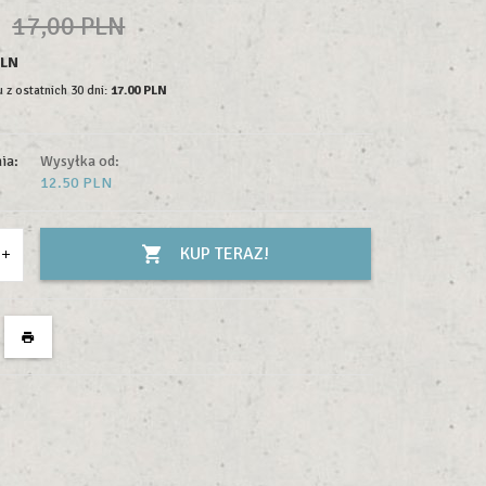
N
17,00 PLN
PLN
 z ostatnich 30 dni:
17.00 PLN
ia:
Wysyłka od:
12.50 PLN
KUP TERAZ!