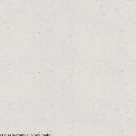
t niesłyszalny lub minimalny.