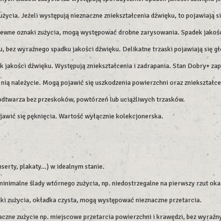
użycia. Jeżeli występują nieznaczne zniekształcenia dźwięku, to pojawiają 
pewne oznaki zużycia, mogą występować drobne zarysowania. Spadek jakości
 bez wyraźnego spadku jakości dźwięku. Delikatne trzaski pojawiają się gł
k jakości dźwięku. Występują zniekształcenia i zadrapania. Stan Dobry+ z
 nią należycie. Mogą pojawić się uszkodzenia powierzchni oraz zniekształcen
 odtwarza bez przeskoków, powtórzeń lub uciążliwych trzasków.
ojawić się pęknięcia. Wartość wyłącznie kolekcjonerska.
serty, plakaty…) w idealnym stanie.
imalne ślady wtórnego zużycia, np. niedostrzegalne na pierwszy rzut oka 
aki zużycia, okładka czysta, mogą występować nieznaczne przetarcia.
czne zużycie np. miejscowe przetarcia powierzchni i krawędzi, bez wyraźn