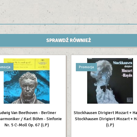
SPRAWDŹ RÓWNIEŻ
omocja
Promocja
udwig Van Beethoven - Berliner
Stockhausen Dirigiert Mozart + Ha
harmoniker / Karl Böhm - Sinfonie
Stockhausen Dirigiert Mozart + 
Nr. 5 C-Moll Op. 67 (LP)
(LP)