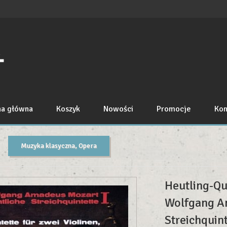
na główna
Koszyk
Nowości
Promocje
Kon
Muzyka klasyczna, Opera
Heutling-Qua
Wolfgang A
Streichquint