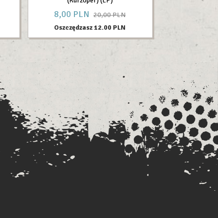
(Kurzoper) (LP)
8,
00
PLN
20,00 PLN
Oszczędzasz 12.00 PLN