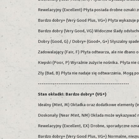
Rewelacyjny (Excellent) Płyta posiada drobne oznaki z
Bardzo dobry+ (Very Good Plus, VG+) Płyta wykazuje 
Bardzo dobry (Very Good, VG) Widoczne ślady odsłuchu,
Dobry (Good, G) / Dobry+ (Good+, G+) Słyszalny spade
Zadowalający (Fair, F) Płyta odtwarza, ale nie dbano o
Kiepski (Poor, P) Wyraźnie zużycie nośnika. Płyta nie
Zły (Bad, B) Płyta nie nadaje się odtwarzania. Mogą p
-------------------------------------------------
Stan okładki: Bardzo dobry+ (VG+)
Idealny (Mint, M) Okładka oraz dodatkowe elementy (in
Doskonały (Near Mint, NM) Okłada może wykazywać min
Rewelacyjny (Excellent, EX) Drobne, sporadyczne ozn
Bardzo dobry+ (Very Good Plus, VG+) Normalne, niezna