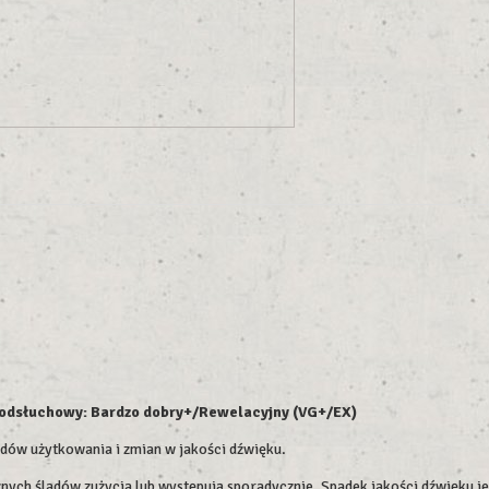
n odsłuchowy: Bardzo dobry+/Rewelacyjny (VG+/EX)
adów użytkowania i zmian w jakości dźwięku.
ych śladów zużycia lub występują sporadycznie. Spadek jakości dźwięku jes