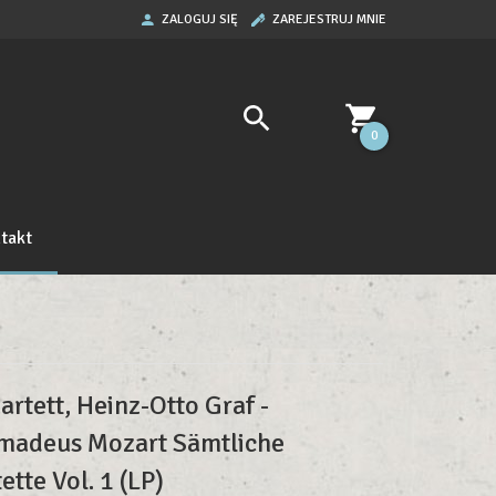
ZALOGUJ SIĘ
ZAREJESTRUJ MNIE
0
takt
rtett, Heinz-Otto Graf -
madeus Mozart Sämtliche
ette Vol. 1 (LP)