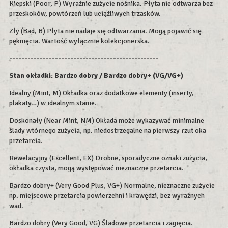
Kiepski (Poor, P) Wyraźnie zużycie nośnika. Płyta nie odtwarza bez
przeskoków, powtórzeń lub uciążliwych trzasków.
Zły (Bad, B) Płyta nie nadaje się odtwarzania. Mogą pojawić się
pęknięcia. Wartość wyłącznie kolekcjonerska.
-------------------------------------------------
Stan okładki: Bardzo dobry / Bardzo dobry+ (VG/VG+)
Idealny (Mint, M) Okładka oraz dodatkowe elementy (inserty,
plakaty…) w idealnym stanie.
Doskonały (Near Mint, NM) Okłada może wykazywać minimalne
ślady wtórnego zużycia, np. niedostrzegalne na pierwszy rzut oka
przetarcia.
Rewelacyjny (Excellent, EX) Drobne, sporadyczne oznaki zużycia,
okładka czysta, mogą występować nieznaczne przetarcia.
Bardzo dobry+ (Very Good Plus, VG+) Normalne, nieznaczne zużycie
np. miejscowe przetarcia powierzchni i krawędzi, bez wyraźnych
wad.
Bardzo dobry (Very Good, VG) Śladowe przetarcia i zagięcia.