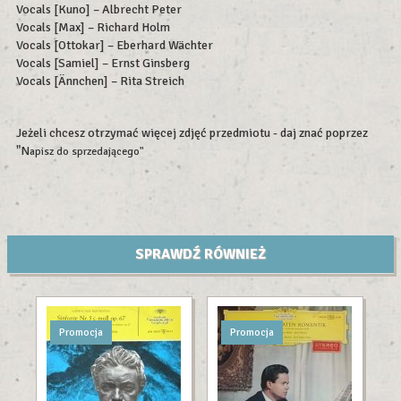
Vocals [Kuno] – Albrecht Peter
Vocals [Max] – Richard Holm
Vocals [Ottokar] – Eberhard Wächter
Vocals [Samiel] – Ernst Ginsberg
Vocals [Ännchen] – Rita Streich
Jeżeli chcesz otrzymać więcej zdjęć przedmiotu - daj znać poprzez
"N
apisz do sprzedającego"
SPRAWDŹ RÓWNIEŻ
Promocja
Promocja