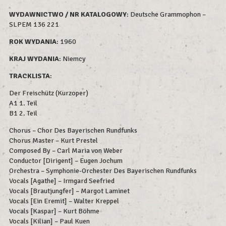
WYDAWNICTWO / NR KATALOGOWY
: Deutsche Grammophon –
SLPEM 136 221
ROK WYDAN
IA
: 1960
KRAJ WYDANIA
: Niemcy
TRACKLISTA
:
Der Freischütz (Kurzoper)
A1 1. Teil
B1 2. Teil
Chorus – Chor Des Bayerischen Rundfunks
Chorus Master – Kurt Prestel
Composed By – Carl Maria von Weber
Conductor [Dirigent] – Eugen Jochum
Orchestra – Symphonie-Orchester Des Bayerischen Rundfunks
Vocals [Agathe] – Irmgard Seefried
Vocals [Brautjungfer] – Margot Laminet
Vocals [Ein Eremit] – Walter Kreppel
Vocals [Kaspar] – Kurt Böhme
Vocals [Kilian] – Paul Kuen