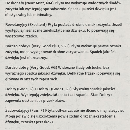
Doskonały (Near Mint, NM) Płyta nie wykazuje widocznych śladów
zużycia lub występują sporadycznie. Spadek jakości dźwięku jest
niesłyszalny lub minimalny.
Rewelacyjny (Excellent) Płyta posiada drobne oznaki zużycia. Jeżeli
występują nieznaczne zniekształcenia dźwięku, to pojawiają się
wyjątkowo rzadko.
Bardzo dobry+ (Very Good Plus, VG+) Płyta wykazuje pewne oznaki
zużycia, mogą występować drobne zarysowania. Spadek jakości
dźwięku jest nieznaczny.
Bardzo dobry (Very Good, VG) Widoczne ślady odsłuchu, bez
wyraźnego spadku jakości dźwięku. Delikatne trzaski pojawiają się
głównie w niższych rejestrach.
Dobry (Good, G) / Dobry+ (Good+, G+) Słyszalny spadek jakości
dźwięku. Występują zniekształcenia i zadrapania. Stan Dobry+
zapewnia odsłuch bez przeskoków.
Zadowalający (Fair, F) Płyta odtwarza, ale nie dbano o nią należycie.
Mogą pojawić się uszkodzenia powierzchni oraz zniekształcenia
dźwięku, trzaski i przeskoki.