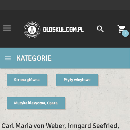
0
KATEGORIE
Strona główna
Płyty winylowe
Muzyka klasyczna, Opera
Carl Maria von Weber, Irmgard Seefried,