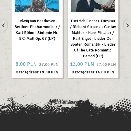
Ludwig Van Beethoven -
Dietrich Fischer-Dieskau
W.
Berliner Philharmoniker /
/ Richard Strauss • Gustav
Karl Böhm - Sinfonie Nr.
Mahler • Hans Pfitzner /
Au
5 C-Moll Op. 67 (LP)
Karl Engel - Lieder Der
Späten Romantik • Lieder
Of The Late Romantic
Period (LP)
8,
00
PLN
13,
00
PLN
5
27,00 PLN
27,00 PLN
Oszczędzasz 19.00 PLN
Oszczędzasz 14.00 PLN
O