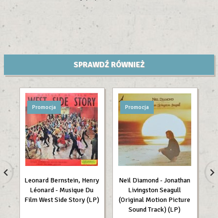
SPRAWDŹ RÓWNIEŻ
Promocja
Promocja
Leonard Bernstein, Henry
Neil Diamond - Jonathan
Te
Léonard - Musique Du
Livingston Seagull
Film West Side Story (LP)
(Original Motion Picture
Sound Track) (LP)