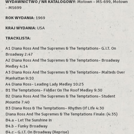
WYDAWNICTWO / NR KATALOGOWY
: Motown – MS-699, Motown
– MS699
ROK WYDAN
IA
: 1969
KRAJ WYDANIA
: USA
TRACKLISTA
:
A1 Diana Ross And The Supremes & The Temptations– G.I.T. On
Broadway 2:47
A2 Diana Ross And The Supremes & The Temptations– Broadway
Medley 4:14
A3 Diana Ross And The Supremes & The Temptations– Malteds Over
Manhattan 9:10
A4 Diana Ross– Leading Lady Medley 10:25
B1 The Temptations– Fiddler On The Roof Medley 9:30
B2 Diana Ross And The Supremes & The Temptations– Student
Mountie 7:40
B3 Diana Ross & The Temptations– Rhythm Of Life 4:30
Diana Ross And The Supremes & The Temptations Finale: (4:35)
B4.a – Let The Sunshine In
B4.b – Funky Broadway
B4.c – G.I.T. On Broadway (Reprise)