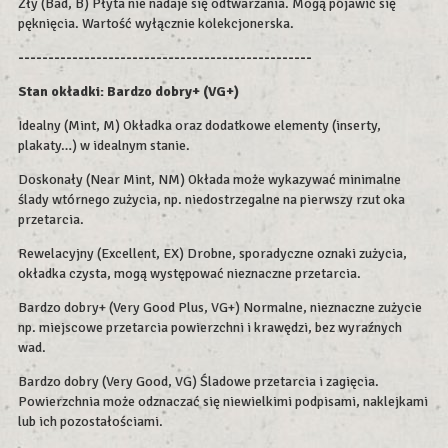
Zły (Bad, B) Płyta nie nadaje się odtwarzania. Mogą pojawić się
pęknięcia. Wartość wyłącznie kolekcjonerska.
-------------------------------------------------
Stan okładki: Bardzo dobry+ (VG+)
Idealny (Mint, M) Okładka oraz dodatkowe elementy (inserty,
plakaty…) w idealnym stanie.
Doskonały (Near Mint, NM) Okłada może wykazywać minimalne
ślady wtórnego zużycia, np. niedostrzegalne na pierwszy rzut oka
przetarcia.
Rewelacyjny (Excellent, EX) Drobne, sporadyczne oznaki zużycia,
okładka czysta, mogą występować nieznaczne przetarcia.
Bardzo dobry+ (Very Good Plus, VG+) Normalne, nieznaczne zużycie
np. miejscowe przetarcia powierzchni i krawędzi, bez wyraźnych
wad.
Bardzo dobry (Very Good, VG) Śladowe przetarcia i zagięcia.
Powierzchnia może odznaczać się niewielkimi podpisami, naklejkami
lub ich pozostałościami.