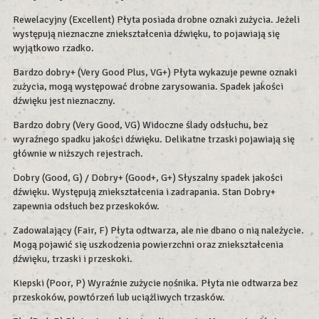
Rewelacyjny (Excellent) Płyta posiada drobne oznaki zużycia. Jeżeli
występują nieznaczne zniekształcenia dźwięku, to pojawiają się
wyjątkowo rzadko.
Bardzo dobry+ (Very Good Plus, VG+) Płyta wykazuje pewne oznaki
zużycia, mogą występować drobne zarysowania. Spadek jakości
dźwięku jest nieznaczny.
Bardzo dobry (Very Good, VG) Widoczne ślady odsłuchu, bez
wyraźnego spadku jakości dźwięku. Delikatne trzaski pojawiają się
głównie w niższych rejestrach.
Dobry (Good, G) / Dobry+ (Good+, G+) Słyszalny spadek jakości
dźwięku. Występują zniekształcenia i zadrapania. Stan Dobry+
zapewnia odsłuch bez przeskoków.
Zadowalający (Fair, F) Płyta odtwarza, ale nie dbano o nią należycie.
Mogą pojawić się uszkodzenia powierzchni oraz zniekształcenia
dźwięku, trzaski i przeskoki.
Kiepski (Poor, P) Wyraźnie zużycie nośnika. Płyta nie odtwarza bez
przeskoków, powtórzeń lub uciążliwych trzasków.