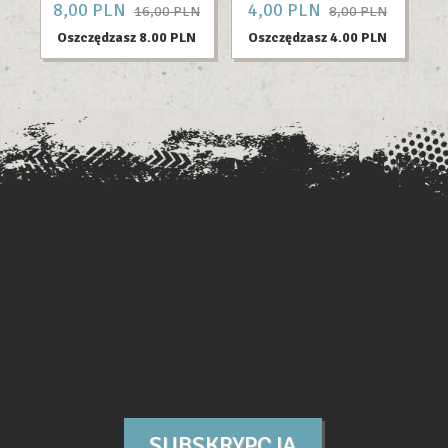
8,
00
PLN
4,
00
PLN
18
16,00 PLN
8,00 PLN
Oszczędzasz 8.00 PLN
Oszczędzasz 4.00 PLN
O
SUBSKRYPCJA