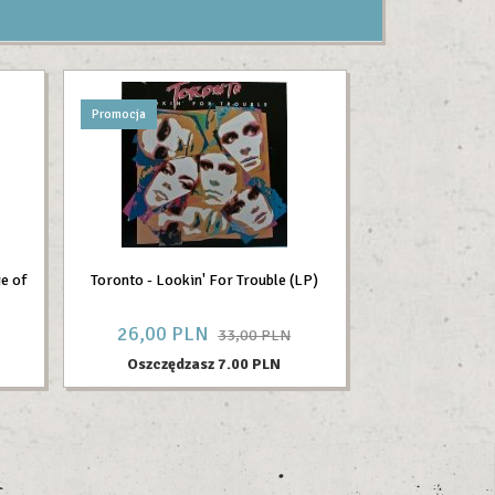
Promocja
e of
Toronto - Lookin' For Trouble (LP)
26,
00
PLN
33,00 PLN
Oszczędzasz 7.00 PLN