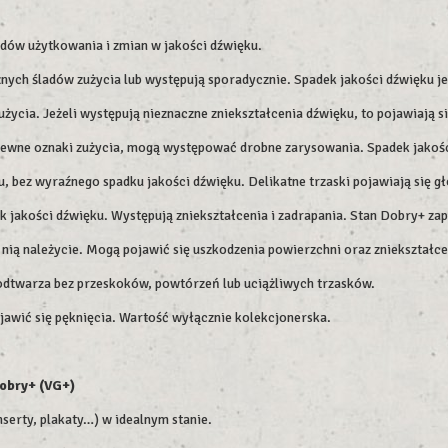
adów użytkowania i zmian w jakości dźwięku.
ych śladów zużycia lub występują sporadycznie. Spadek jakości dźwięku jes
użycia. Jeżeli występują nieznaczne zniekształcenia dźwięku, to pojawiają 
pewne oznaki zużycia, mogą występować drobne zarysowania. Spadek jakości
 bez wyraźnego spadku jakości dźwięku. Delikatne trzaski pojawiają się gł
k jakości dźwięku. Występują zniekształcenia i zadrapania. Stan Dobry+ z
 nią należycie. Mogą pojawić się uszkodzenia powierzchni oraz zniekształcen
 odtwarza bez przeskoków, powtórzeń lub uciążliwych trzasków.
ojawić się pęknięcia. Wartość wyłącznie kolekcjonerska.
dobry+ (VG+)
serty, plakaty…) w idealnym stanie.