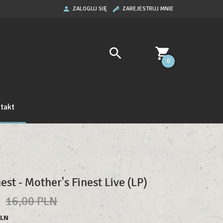
ZALOGUJ SIĘ
ZAREJESTRUJ MNIE
0
takt
est - Mother's Finest Live (LP)
N
16,00 PLN
PLN