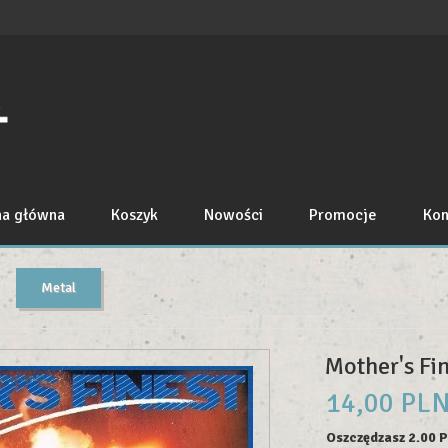
na główna
Koszyk
Nowości
Promocje
Kon
Metal
Mother's Fin
14,
00
PL
Oszczędzasz 2.00 