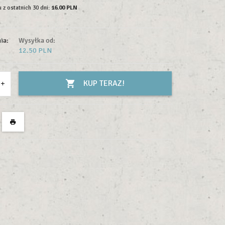
 z ostatnich 30 dni:
16.00 PLN
ia:
Wysyłka od:
12.50 PLN
KUP TERAZ!