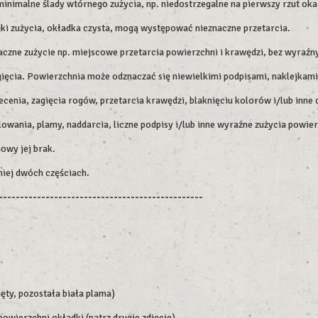
imalne ślady wtórnego zużycia, np. niedostrzegalne na pierwszy rzut oka 
aki zużycia, okładka czysta, mogą występować nieznaczne przetarcia.
czne zużycie np. miejscowe przetarcia powierzchni i krawędzi, bez wyraźn
ięcia. Powierzchnia może odznaczać się niewielkimi podpisami, naklejkami
enia, zagięcia rogów, przetarcia krawędzi, blaknięciu kolorów i/lub inne 
lowania, plamy, naddarcia, liczne podpisy i/lub inne wyraźne zużycia powier
owy jej brak.
niej dwóch częściach.
------------------------------------------------
ęty, pozostała biała plama)
powierzchni okładki (patrz drugie zdjęcie)