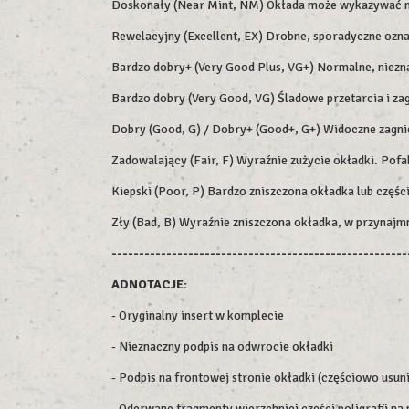
Doskonały (Near Mint, NM) Okłada może wykazywać min
Rewelacyjny (Excellent, EX) Drobne, sporadyczne ozn
Bardzo dobry+ (Very Good Plus, VG+) Normalne, niezna
Bardzo dobry (Very Good, VG) Śladowe przetarcia i zag
Dobry (Good, G) / Dobry+ (Good+, G+) Widoczne zagniec
Zadowalający (Fair, F) Wyraźnie zużycie okładki. Pofa
Kiepski (Poor, P) Bardzo zniszczona okładka lub części
Zły (Bad, B) Wyraźnie zniszczona okładka, w przynajm
------------------------------------------------------
ADNOTACJE:
- Oryginalny insert w komplecie
- Nieznaczny podpis na odwrocie okładki
- Podpis na frontowej stronie okładki (częściowo usuni
- Oderwane fragmenty wierzchniej części poligrafii na 