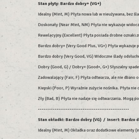
Stan płyty: Bardzo dobry+ (VG+)
Idealny (Mint, M) Płyta nowa lub w nieużywana, bez śl
Doskonały (Near Mint, NM) Płyta nie wykazuje widoczn
Rewelacyjny (Excellent) Płyta posiada drobne oznaki z
Bardzo dobry+ (Very Good Plus, VG+) Płyta wykazuje 
Bardzo dobry (Very Good, VG) Widoczne ślady odsłuchu,
Dobry (Good, G) / Dobry+ (Good+, G+) Słyszalny spade
Zadowalający (Fair, F) Płyta odtwarza, ale nie dbano o
Kiepski (Poor, P) Wyraźnie zużycie nośnika. Płyta nie
Zły (Bad, B) Płyta nie nadaje się odtwarzania. Mogą p
-------------------------------------------------
Stan okładki: Bardzo dobry (VG) / Insert: Bardzo 
Idealny (Mint, M) Okładka oraz dodatkowe elementy (in