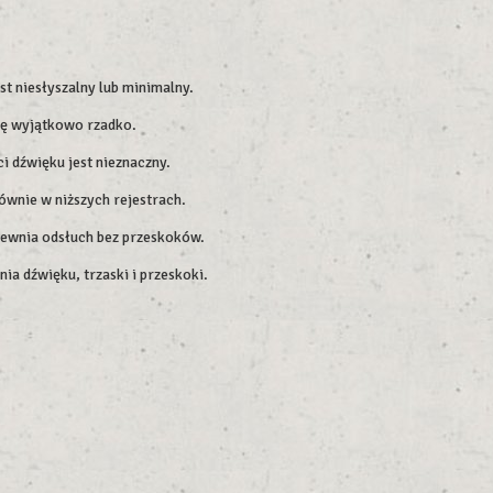
t niesłyszalny lub minimalny.
się wyjątkowo rzadko.
 dźwięku jest nieznaczny.
ównie w niższych rejestrach.
apewnia odsłuch bez przeskoków.
ia dźwięku, trzaski i przeskoki.