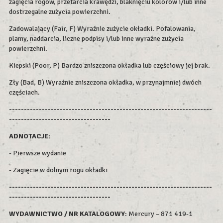
zagięcia rogów, przetarcia krawędzi, blaknięciu kolorów i/lub inne
dostrzegalne zużycia powierzchni.
Zadowalający (Fair, F) Wyraźnie zużycie okładki. Pofalowania,
plamy, naddarcia, liczne podpisy i/lub inne wyraźne zużycia
powierzchni.
Kiepski (Poor, P) Bardzo zniszczona okładka lub częściowy jej brak.
Zły (Bad, B) Wyraźnie zniszczona okładka, w przynajmniej dwóch
częściach.
--------------------------------------------------------------------
----------------------------------
ADNOTACJE:
- Pierwsze wydanie
- Zagięcie w dolnym rogu okładki
--------------------------------------------------------------------
----------------------------------
WYDAWNICTWO / NR KATALOGOWY
: Mercury – 871 419-1