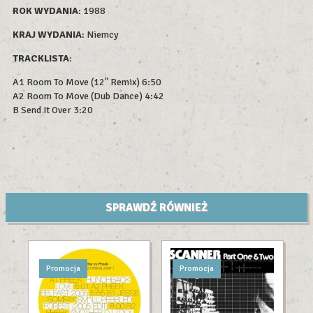
ROK WYDAN
IA
: 1988
KRAJ WYDANIA
: Niemcy
TRACKLISTA
:
A1 Room To Move (12" Remix) 6:50
A2 Room To Move (Dub Dance) 4:42
B Send It Over 3:20
SPRAWDŹ RÓWNIEŻ
Promocja
Promocja