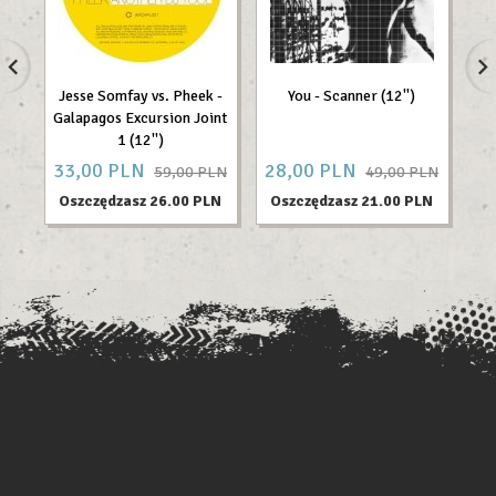
Jesse Somfay vs. Pheek -
You - Scanner (12'')
Bo
Galapagos Excursion Joint
1 (12'')
33,
00
PLN
28,
00
PLN
14
59,00 PLN
49,00 PLN
Oszczędzasz 26.00 PLN
Oszczędzasz 21.00 PLN
O