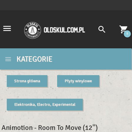
0
KATEGORIE
Strona główna
Płyty winylowe
Elektronika, Electro, Experimental
Animotion - Room To Move (12'')