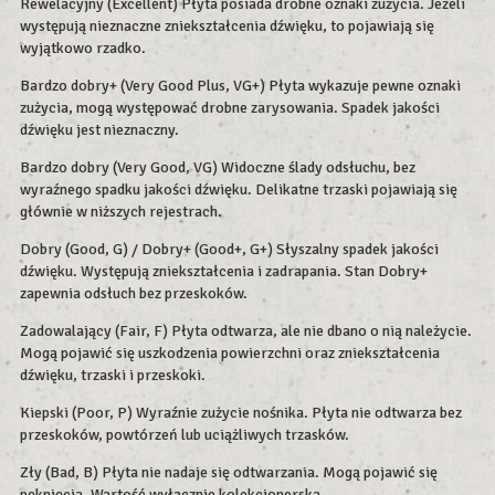
Rewelacyjny (Excellent) Płyta posiada drobne oznaki zużycia. Jeżeli
występują nieznaczne zniekształcenia dźwięku, to pojawiają się
wyjątkowo rzadko.
Bardzo dobry+ (Very Good Plus, VG+) Płyta wykazuje pewne oznaki
zużycia, mogą występować drobne zarysowania. Spadek jakości
dźwięku jest nieznaczny.
Bardzo dobry (Very Good, VG) Widoczne ślady odsłuchu, bez
wyraźnego spadku jakości dźwięku. Delikatne trzaski pojawiają się
głównie w niższych rejestrach.
Dobry (Good, G) / Dobry+ (Good+, G+) Słyszalny spadek jakości
dźwięku. Występują zniekształcenia i zadrapania. Stan Dobry+
zapewnia odsłuch bez przeskoków.
Zadowalający (Fair, F) Płyta odtwarza, ale nie dbano o nią należycie.
Mogą pojawić się uszkodzenia powierzchni oraz zniekształcenia
dźwięku, trzaski i przeskoki.
Kiepski (Poor, P) Wyraźnie zużycie nośnika. Płyta nie odtwarza bez
przeskoków, powtórzeń lub uciążliwych trzasków.
Zły (Bad, B) Płyta nie nadaje się odtwarzania. Mogą pojawić się
pęknięcia. Wartość wyłącznie kolekcjonerska.