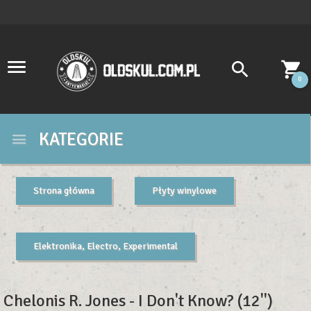
0
KATEGORIE
Strona główna
Płyty winylowe
Elektronika, Electro, Experimental
Chelonis R. Jones - I Don't Know? (12'')