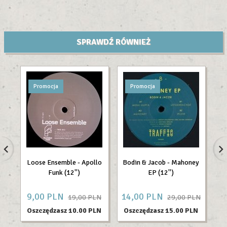
SPRAWDŹ RÓWNIEŻ
Promocja
Promocja
Loose Ensemble - Apollo
Bodin & Jacob - Mahoney
Funk (12'')
EP (12'')
9,
00
PLN
14,
00
PLN
28
19,00 PLN
29,00 PLN
Oszczędzasz 10.00 PLN
Oszczędzasz 15.00 PLN
O