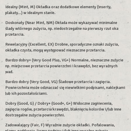
Idealny (Mint, M) Okładka oraz dodatkowe elementy (inserty,
plakaty…) w idealnym stanie.
Doskonały (Near Mint, NM) Okłada może wykazywać minimalne
ślady wtórnego zużycia, np. niedostrzegalne na pierwszy rzut oka
przetarcia.
Rewelacyjny (Excellent, EX) Drobne, sporadyczne oznaki zużycia,
okładka czysta, mogą występować nieznaczne przetarcia.
Bardzo dobry+ (Very Good Plus, VG+) Normalne, nieznaczne zużycie
np. miejscowe przetarcia powierzchni i krawędzi, bez wyraźnych
wad.
Bardzo dobry (Very Good, VG) Śladowe przetarcia i zagięcia.
Powierzchnia może odznaczać się niewielkimi podpisami, naklejkami
lub ich pozostałościami.
Dobry (Good, G) / Dobry+ (Good+, G+) Widoczne zagniecenia,
zagięcia rogów, przetarcia krawędzi, blaknięciu kolorów i/lub inne
dostrzegalne zużycia powierzchni.
Zadowalający (Fair, F) Wyraźnie zużycie okładki. Pofalowania,
plamy, naddarcia, liczne podpisy i/lub inne wyraźne zużycia