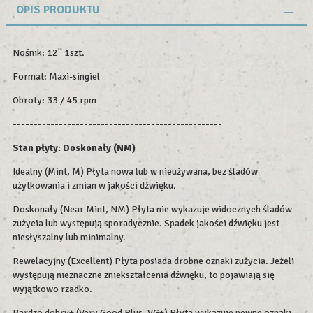
OPIS PRODUKTU
Nośnik: 12'' 1szt.
Format: Maxi-singiel
Obroty: 33 / 45 rpm
--------------------------------------------------
Stan płyty: Doskonały (NM)
Idealny (Mint, M) Płyta nowa lub w nieużywana, bez śladów
użytkowania i zmian w jakości dźwięku.
Doskonały (Near Mint, NM) Płyta nie wykazuje widocznych śladów
zużycia lub występują sporadycznie. Spadek jakości dźwięku jest
niesłyszalny lub minimalny.
Rewelacyjny (Excellent) Płyta posiada drobne oznaki zużycia. Jeżeli
występują nieznaczne zniekształcenia dźwięku, to pojawiają się
wyjątkowo rzadko.
Bardzo dobry+ (Very Good Plus, VG+) Płyta wykazuje pewne oznaki