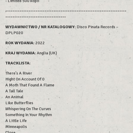
- Limited 500 kopii
--------------------------------------------------------------------
----------------------------------
WYDAWNICTWO / NR KATALOGOWY
: Disco Pinata Records –
DPLP020
ROK WYDAN
IA
: 2022
KRAJ WYDANIA
: Anglia (UK)
TRACKLISTA
:
There's A River
Hight On Account Of 0
A Moth That Found A Flame
A Tall Tale
An Animal
Like Butterflies
Whispering On The Curves
Something In Your Rhythm
A Little Life
Minneapolis
Close