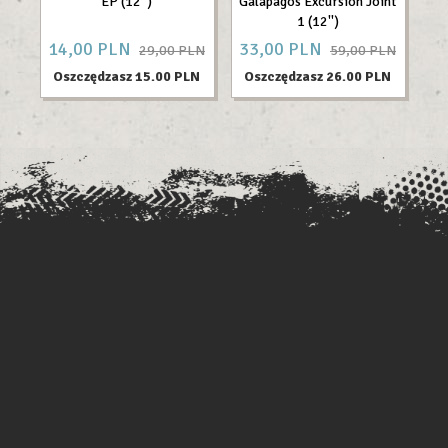
EP (12'')
Galapagos Excursion Joint
1 (12'')
14,
00
PLN
33,
00
PLN
9
29,00 PLN
59,00 PLN
Oszczędzasz 15.00 PLN
Oszczędzasz 26.00 PLN
O