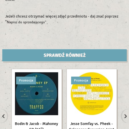
Jeżeli chcesz otrzymać więcej zdjęć przedmiotu - daj znać poprzez
"N
apisz do sprzedającego"
SPRAWDŹ RÓWNIEŻ
Promocja
Promocja
Bodin & Jacob - Mahoney
Jesse Somfay vs. Pheek -
Lo