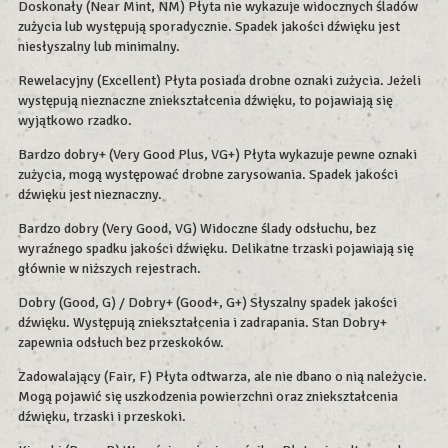
Doskonały (Near Mint, NM) Płyta nie wykazuje widocznych śladów
zużycia lub występują sporadycznie. Spadek jakości dźwięku jest
niesłyszalny lub minimalny.
Rewelacyjny (Excellent) Płyta posiada drobne oznaki zużycia. Jeżeli
występują nieznaczne zniekształcenia dźwięku, to pojawiają się
wyjątkowo rzadko.
Bardzo dobry+ (Very Good Plus, VG+) Płyta wykazuje pewne oznaki
zużycia, mogą występować drobne zarysowania. Spadek jakości
dźwięku jest nieznaczny.
Bardzo dobry (Very Good, VG) Widoczne ślady odsłuchu, bez
wyraźnego spadku jakości dźwięku. Delikatne trzaski pojawiają się
głównie w niższych rejestrach.
Dobry (Good, G) / Dobry+ (Good+, G+) Słyszalny spadek jakości
dźwięku. Występują zniekształcenia i zadrapania. Stan Dobry+
zapewnia odsłuch bez przeskoków.
Zadowalający (Fair, F) Płyta odtwarza, ale nie dbano o nią należycie.
Mogą pojawić się uszkodzenia powierzchni oraz zniekształcenia
dźwięku, trzaski i przeskoki.