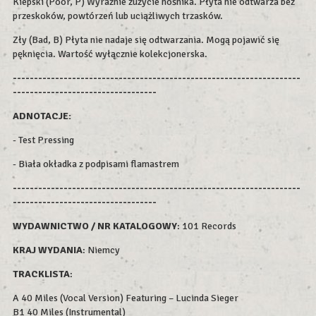
Kiepski (Poor, P) Wyraźnie zużycie nośnika. Płyta nie odtwarza bez
przeskoków, powtórzeń lub uciążliwych trzasków.
Zły (Bad, B) Płyta nie nadaje się odtwarzania. Mogą pojawić się
pęknięcia. Wartość wyłącznie kolekcjonerska.
--------------------------------------------------------------------
----------------------------------
ADNOTACJE:
-
Test Pressing
- Biała okładka z podpisami flamastrem
--------------------------------------------------------------------
----------------------------------
WYDAWNICTWO / NR KATALOGOWY
: 101 Records
KRAJ WYDANIA
: Niemcy
TRACKLISTA
:
A 40 Miles (Vocal Version) Featuring – Lucinda Sieger
B1 40 Miles (Instrumental)