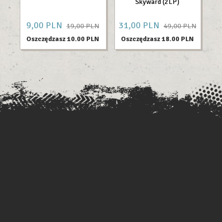
Skyward (2LP)
9,
00
PLN
31,
00
PLN
14
19,00 PLN
49,00 PLN
Oszczędzasz 10.00 PLN
Oszczędzasz 18.00 PLN
O