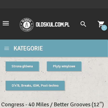
0
KATEGORIE
Strona główna
Płyty winylowe
D'n'B, Breaks, IDM, Post-techno
Congress - 40 Miles / Better Grooves (12'')