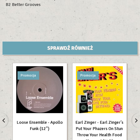
B2 Better Grooves
SPRAWDŹ RÓWNIEŻ
Promocja
Promocja
Loose Ensemble - Apollo
Earl Zinger - Earl Zinger's
Bo
Funk (12'')
Put Your Phazers On Stun
Throw Your Health Food