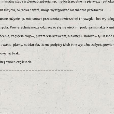
imalne ślady wtórnego zużycia, np. niedostrzegalne na pierwszy rzut oka 
aki zużycia, okładka czysta, mogą występować nieznaczne przetarcia.
czne zużycie np. miejscowe przetarcia powierzchni i krawędzi, bez wyraźn
ięcia. Powierzchnia może odznaczać się niewielkimi podpisami, naklejkami
enia, zagięcia rogów, przetarcia krawędzi, blaknięciu kolorów i/lub inne 
lowania, plamy, naddarcia, liczne podpisy i/lub inne wyraźne zużycia powier
owy jej brak.
niej dwóch częściach.
------------------------------------------------
------------------------------------------------