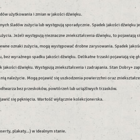
adów użytkowania i zmian w jakości dźwięku.
ych śladów zużycia lub występują sporadycznie. Spadek jakości dźwięku jes
użycia. Jeżeli występują nieznaczne zniekształcenia dźwięku, to pojawiają 
pewne oznaki zużycia, mogą występować drobne zarysowania. Spadek jakości
 bez wyraźnego spadku jakości dźwięku. Delikatne trzaski pojawiają się gł
k jakości dźwięku. Występują zniekształcenia i zadrapania. Stan Dobry+ z
 nią należycie. Mogą pojawić się uszkodzenia powierzchni oraz zniekształcen
 odtwarza bez przeskoków, powtórzeń lub uciążliwych trzasków.
ojawić się pęknięcia. Wartość wyłącznie kolekcjonerska.
serty, plakaty…) w idealnym stanie.