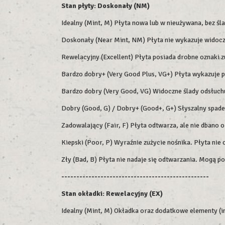
Stan płyty: Doskonały (NM)
Idealny (Mint, M) Płyta nowa lub w nieużywana, bez śl
Doskonały (Near Mint, NM) Płyta nie wykazuje widoczn
Rewelacyjny (Excellent) Płyta posiada drobne oznaki z
Bardzo dobry+ (Very Good Plus, VG+) Płyta wykazuje 
Bardzo dobry (Very Good, VG) Widoczne ślady odsłuchu,
Dobry (Good, G) / Dobry+ (Good+, G+) Słyszalny spade
Zadowalający (Fair, F) Płyta odtwarza, ale nie dbano o
Kiepski (Poor, P) Wyraźnie zużycie nośnika. Płyta nie
Zły (Bad, B) Płyta nie nadaje się odtwarzania. Mogą p
-------------------------------------------------
Stan okładki: Rewelacyjny (EX)
Idealny (Mint, M) Okładka oraz dodatkowe elementy (in