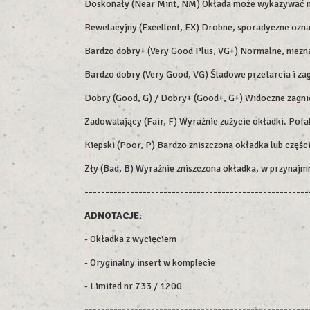
Doskonały (Near Mint, NM) Okłada może wykazywać min
Rewelacyjny (Excellent, EX) Drobne, sporadyczne ozn
Bardzo dobry+ (Very Good Plus, VG+) Normalne, niezna
Bardzo dobry (Very Good, VG) Śladowe przetarcia i zag
Dobry (Good, G) / Dobry+ (Good+, G+) Widoczne zagniec
Zadowalający (Fair, F) Wyraźnie zużycie okładki. Pofa
Kiepski (Poor, P) Bardzo zniszczona okładka lub części
Zły (Bad, B) Wyraźnie zniszczona okładka, w przynajm
------------------------------------------------------
ADNOTACJE:
- Okładka z wycięciem
- Oryginalny insert w komplecie
- Limited nr 733 / 1200
------------------------------------------------------