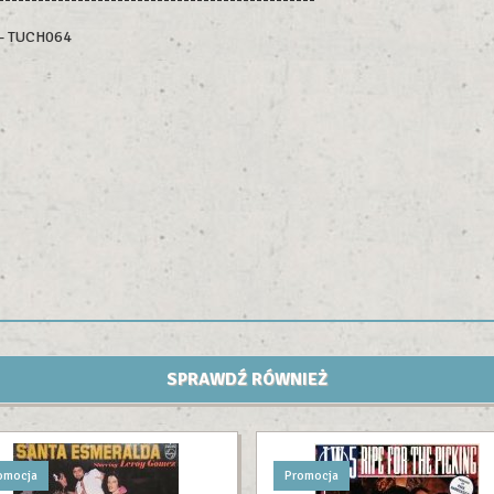
 – TUCH064
SPRAWDŹ RÓWNIEŻ
omocja
Promocja