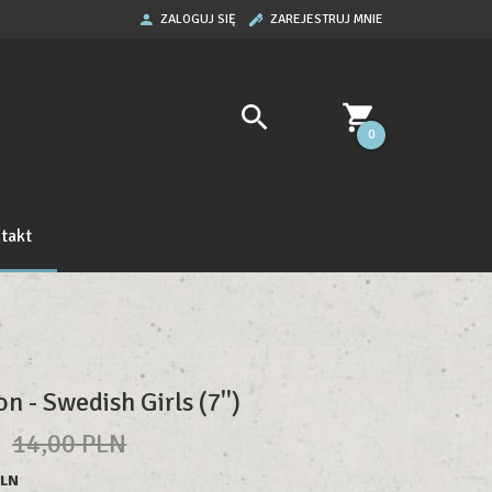
ZALOGUJ SIĘ
ZAREJESTRUJ MNIE
0
takt
on - Swedish Girls (7'')
N
14,00 PLN
PLN