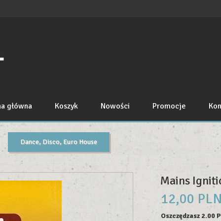
na główna
Koszyk
Nowości
Promocje
Kon
Dance, Disco, Euro House
Mains Igniti
12,
00
PL
Oszczędzasz 2.00 