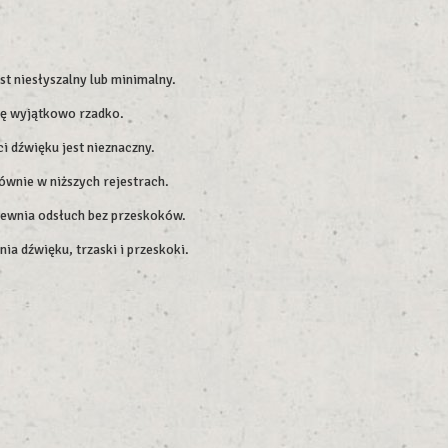
t niesłyszalny lub minimalny.
się wyjątkowo rzadko.
 dźwięku jest nieznaczny.
ównie w niższych rejestrach.
apewnia odsłuch bez przeskoków.
ia dźwięku, trzaski i przeskoki.