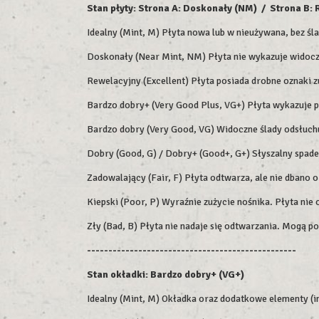
Stan płyty: Strona A: Doskonały (NM) / Strona B:
Idealny (Mint, M) Płyta nowa lub w nieużywana, bez śl
Doskonały (Near Mint, NM) Płyta nie wykazuje widoczn
Rewelacyjny (Excellent) Płyta posiada drobne oznaki z
Bardzo dobry+ (Very Good Plus, VG+) Płyta wykazuje 
Bardzo dobry (Very Good, VG) Widoczne ślady odsłuchu,
Dobry (Good, G) / Dobry+ (Good+, G+) Słyszalny spade
Zadowalający (Fair, F) Płyta odtwarza, ale nie dbano o
Kiepski (Poor, P) Wyraźnie zużycie nośnika. Płyta nie
Zły (Bad, B) Płyta nie nadaje się odtwarzania. Mogą p
-------------------------------------------------
Stan okładki: Bardzo dobry+ (VG+)
Idealny (Mint, M) Okładka oraz dodatkowe elementy (in