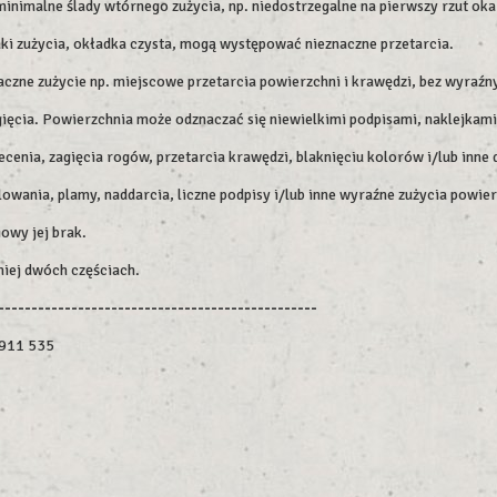
imalne ślady wtórnego zużycia, np. niedostrzegalne na pierwszy rzut oka 
aki zużycia, okładka czysta, mogą występować nieznaczne przetarcia.
czne zużycie np. miejscowe przetarcia powierzchni i krawędzi, bez wyraźn
ięcia. Powierzchnia może odznaczać się niewielkimi podpisami, naklejkami
enia, zagięcia rogów, przetarcia krawędzi, blaknięciu kolorów i/lub inne 
lowania, plamy, naddarcia, liczne podpisy i/lub inne wyraźne zużycia powier
owy jej brak.
niej dwóch częściach.
------------------------------------------------
2911 535