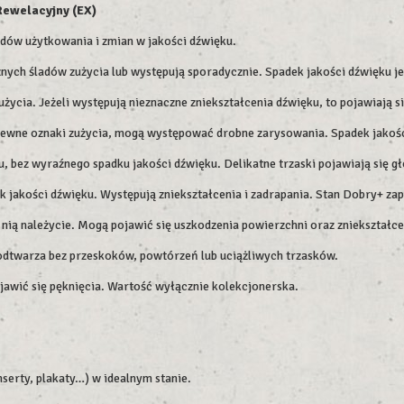
 Rewelacyjny (EX)
adów użytkowania i zmian w jakości dźwięku.
ych śladów zużycia lub występują sporadycznie. Spadek jakości dźwięku jes
użycia. Jeżeli występują nieznaczne zniekształcenia dźwięku, to pojawiają 
pewne oznaki zużycia, mogą występować drobne zarysowania. Spadek jakości
 bez wyraźnego spadku jakości dźwięku. Delikatne trzaski pojawiają się gł
k jakości dźwięku. Występują zniekształcenia i zadrapania. Stan Dobry+ z
 nią należycie. Mogą pojawić się uszkodzenia powierzchni oraz zniekształcen
 odtwarza bez przeskoków, powtórzeń lub uciążliwych trzasków.
ojawić się pęknięcia. Wartość wyłącznie kolekcjonerska.
serty, plakaty…) w idealnym stanie.