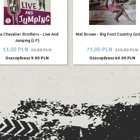
e Chevalier Brothers - Live And
Mel Brown - Big Foot Country Girl
Jumping (LP)
13,
00
PLN
75,
00
PLN
22,00 PLN
115,00 PLN
Oszczędzasz 9.00 PLN
Oszczędzasz 40.00 PLN