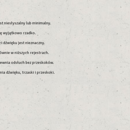
t niesłyszalny lub minimalny.
się wyjątkowo rzadko.
 dźwięku jest nieznaczny.
ównie w niższych rejestrach.
apewnia odsłuch bez przeskoków.
ia dźwięku, trzaski i przeskoki.