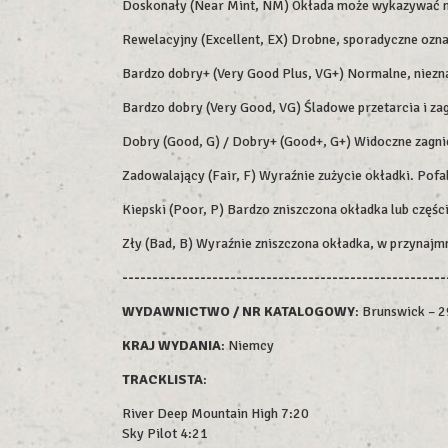
Doskonały (Near Mint, NM) Okłada może wykazywać min
Rewelacyjny (Excellent, EX) Drobne, sporadyczne ozn
Bardzo dobry+ (Very Good Plus, VG+) Normalne, niezna
Bardzo dobry (Very Good, VG) Śladowe przetarcia i zag
Dobry (Good, G) / Dobry+ (Good+, G+) Widoczne zagniec
Zadowalający (Fair, F) Wyraźnie zużycie okładki. Pofa
Kiepski (Poor, P) Bardzo zniszczona okładka lub części
Zły (Bad, B) Wyraźnie zniszczona okładka, w przynajm
------------------------------------------------------
WYDAWNICTWO / NR KATALOGOWY
: Brunswick – 
KRAJ WYDANIA
: Niemcy
TRACKLISTA
:
River Deep Mountain High 7:20
Sky Pilot 4:21