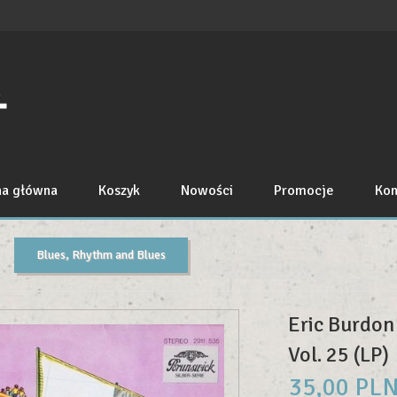
na główna
Koszyk
Nowości
Promocje
Kon
Blues, Rhythm and Blues
Eric Burdon
Vol. 25 (LP)
35,
00
PL