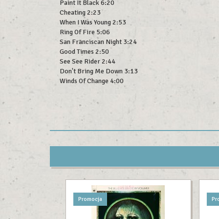
Paint It Black 6:20
Cheating 2:23
When I Was Young 2:53
Ring Of Fire 5:06
San Franciscan Night 3:24
Good Times 2:50
See See Rider 2:44
Don't Bring Me Down 3:13
Winds Of Change 4:00
Promocja
Pr