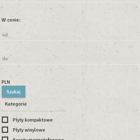
W cenie:
od
do
PLN
Kategorie
Płyty kompaktowe
Płyty winylowe
Kasety magnetofonowe