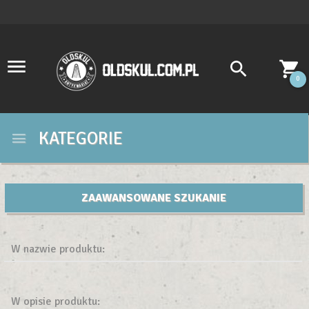
0
KATEGORIE
ZAAWANSOWANE SZUKANIE
W nazwie produktu:
W opisie produktu: